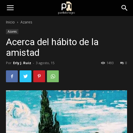
panfletonegro
Inicio
Azares
Azares
Acerca del hábito de la
amistad
Por
Erly J. Ruiz
-
3 agosto, 15
1493
0