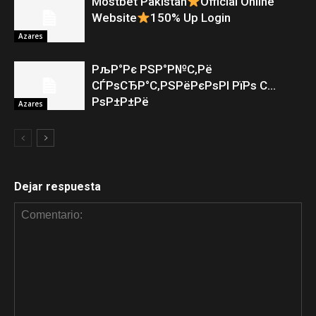
Mostbet Pakistan
Official Online
Website
150% Up Login
Azares
РљР°Рє РЅР°Р№С‚Рё
СЃРѕСЂР°С‚РЅРёРєРѕРІ РїРѕ С…
РѕР±Р±Рё
Azares
Dejar respuesta