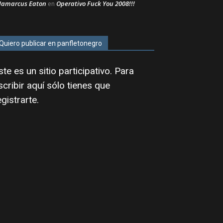
Jamarcus Eaton
Operativo Fuck You 2008!!!
en
Quiero publicar en panfletonegro
ste es un sitio participativo. Para
scribir aquí sólo tienes que
egistrarte
.