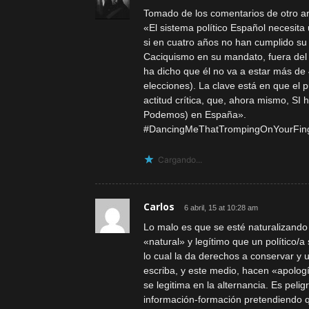
Tomado de los comentarios de otro ar
«El sistema político Español necesit
si en cuatro años no han cumplido su
Caciquismo en su mandato, fuera del 
ha dicho que él no va a estar más de 
elecciones). La clave está en que el
actitud crítica, que, ahora mismo, SI
Podemos) en España».
#DancingMeThatTrompingOnYourFing
Cargando...
Carlos
6 abril, 15 at 10:28 am
Lo malo es que se esté naturalizando 
«natural» y legítimo que un político/a
lo cual la da derechos a conservar y
escriba, y este medio, hacen «apologí
se legitima en la alternancia. Es peli
información-formación pretendiendo qu