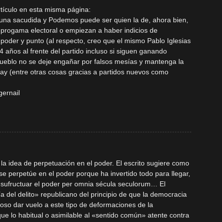
tículo en esta misma página:
a una sacudida y Podemos puede ser quien la de, ahora bien,
 progama electoral o empiezan a haber indicios de
poder y punto (al respecto, creo que el mismo Pablo Iglesias
4 años al frente del partido incluso si siguen ganando
 pueblo no se deje engañar por falsos mesías y mantenga la
 hay (entre otras cosas gracias a partidos nuevos como
ernail
la idea de perpetuación en el poder. El escrito sugiere como
 se perpetúe en el poder porque ha invertido todo para llegar,
 usufructuar el poder per omnia sécula seculorum… El
a del delito» republicano del principio de que la democracia
groso dar vuelo a este tipo de deformaciones de la
e lo habitual o asimilable al «sentido común» atente contra