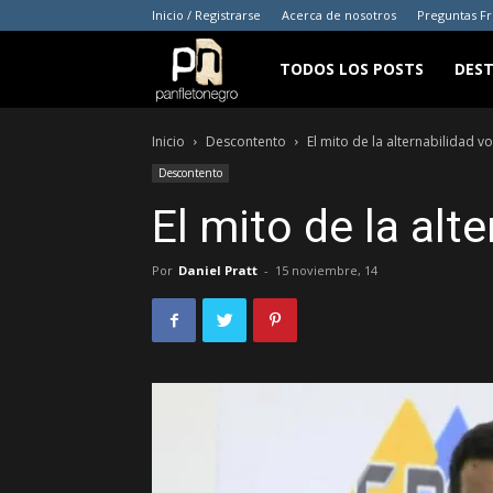
Inicio / Registrarse
Acerca de nosotros
Preguntas F
panfletonegro
TODOS LOS POSTS
DES
Inicio
Descontento
El mito de la alternabilidad vo
Descontento
El mito de la alt
Por
Daniel Pratt
-
15 noviembre, 14