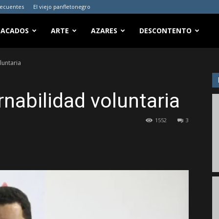
recuentes
El viejo panfletonegro
TACADOS
ARTE
AZARES
DESCONTENTO
luntaria
ernabilidad voluntaria
1552
3