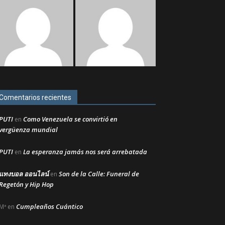
Comentarios recientes
PUTI
Como Venezuela se convirtió en
en
vergüenza mundial
PUTI
La esperanza jamás nos será arrebatada
en
แทงบอล ออนไลน์
Son de la Calle: Funeral de
en
Regetón y Hip Hop
Cumpleaños Cuántico
Mª
en