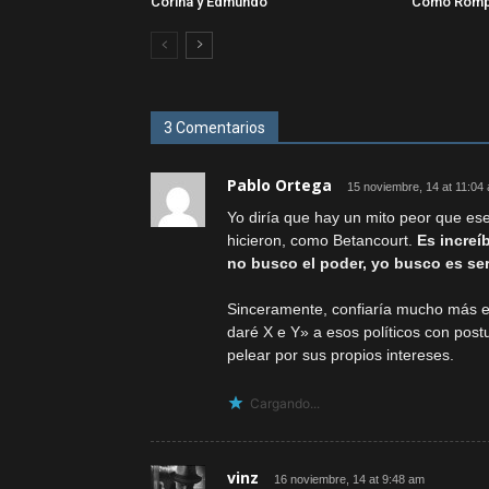
Corina y Edmundo
Cómo Romp
3 Comentarios
Pablo Ortega
15 noviembre, 14 at 11:04
Yo diría que hay un mito peor que ese
hicieron, como Betancourt.
Es increí
no busco el poder, yo busco es serv
Sinceramente, confiaría mucho más en
daré X e Y» a esos políticos con post
pelear por sus propios intereses.
Cargando...
vinz
16 noviembre, 14 at 9:48 am