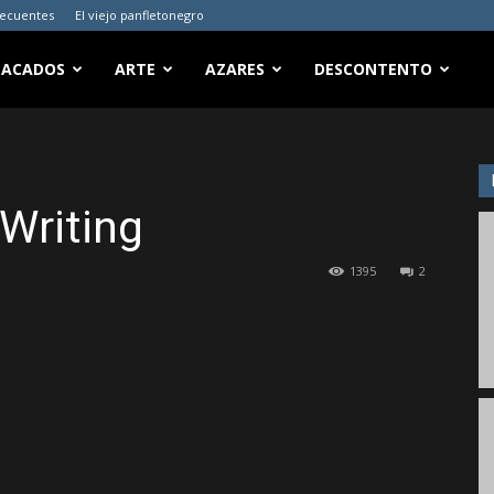
recuentes
El viejo panfletonegro
TACADOS
ARTE
AZARES
DESCONTENTO
Writing
1395
2