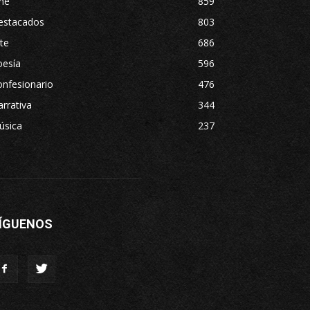
ne
859
estacados
803
te
686
oesía
596
nfesionario
476
rrativa
344
úsica
237
ÍGUENOS