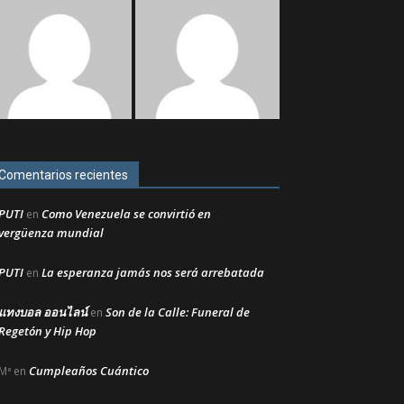
Comentarios recientes
PUTI
Como Venezuela se convirtió en
en
vergüenza mundial
PUTI
La esperanza jamás nos será arrebatada
en
แทงบอล ออนไลน์
Son de la Calle: Funeral de
en
Regetón y Hip Hop
Cumpleaños Cuántico
Mª
en