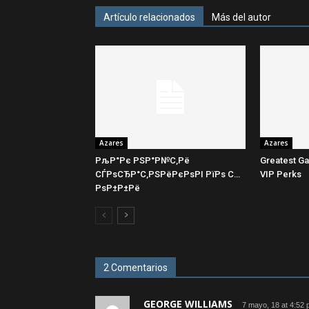
Artículo relacionados
Más del autor
Azares
Azares
РљР°Рє РЅР°Р№С‚Рё
Greatest Ga
СЃРѕСЂР°С‚РЅРёРєРѕРІ РїРѕ С…
VIP Perks
РѕР±Р±Рё
2 Comentarios
GEORGE WILLIAMS
7 mayo, 18 at 4:52