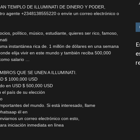
AN TEMPLO DE ILLUMINATI DE DINERO Y PODER,
o agente +2348138555220 o envíe un correo electrónico o
os, político, músico, estudiante, quieres ser rico, famoso,
nati
E
uma instantánea rica de. 1 millón de dólares en una semana
e
 donde elija vivir en este mundo y también reciba 500,000
como salario …
r
MBROS QUE SE UNEN A ILLUMINATI.
SD $ 1000,000 USD
ado en USD $ 500,000 USD
el país de su elección
do
importantes del mundo. Si está interesado, llame
hatsaap él en
iarnos un correo electrónico con esto,
para iniciación inmediata en línea