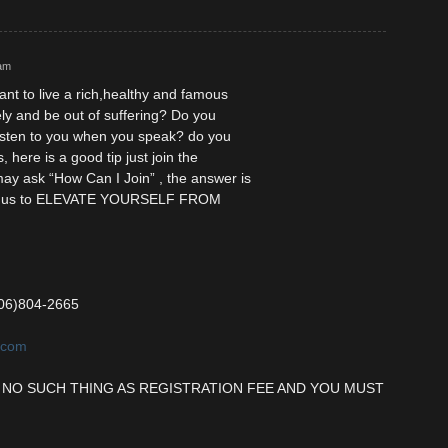
 am
nt to live a rich,healthy and famous
ely and be out of suffering? Do you
listen to you when you speak? do you
 here is a good tip just join the
 ask “How Can I Join” , the answer is
ntact us to ELEVATE YOURSELF FROM
706)804-2665
l.com
 NO SUCH THING AS REGISTRATION FEE AND YOU MUST