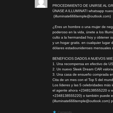
PROCEDIMIENTO DE UNIRSE AL GR
ÚNASE A ILLUMINATI whatsapp nuestr
(
illuminate666temple@outlook.com
)
¿Eres un hombre o una mujer de negoci
poderoso en la vida, únete a los Illumi
culto a la hermandad hoy y obtener s
y un hogar gratis. en cualquier lugar
dólares estadounidenses mensuales 
BENEFICIOS DADOS A NUEVOS MIE
1. Una recompensa en efectivo de U
2. Un nuevo Sleek Dream CAR valor
3. Una casa de ensueño comprada en 
Cita de un mes con el Top 5 del mun
Los líderes y las 5 celebridades más 
el agente ahora +2348138555220 o w
+2348138555220) o también puede env
(
illuminate666temple@outlook.com
) 
Cargando...