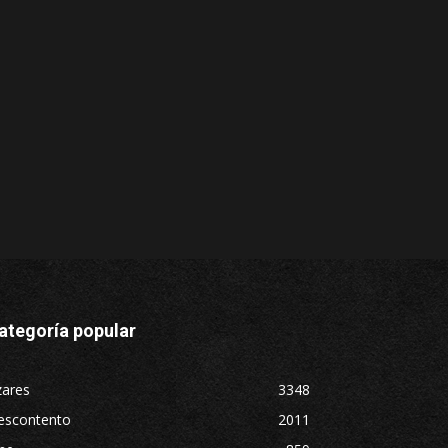
ategoría popular
zares
3348
escontento
2011