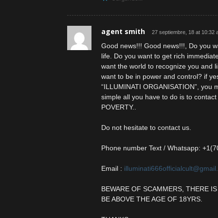
agent smith
27 septiembre, 18 at 10:32
Good news!!! Good news!!!, Do you wa
life. Do you want to get rich immediat
want the world to recognize you and 
want to be in power and control? if yes,
“ILLUMINATI ORGANISATION”, you may
simple all you have to do is to co
POVERTY..
Do not hesitate to contact us.
Phone number Text / Whatsapp: +1(
Email :
illuminati666officialcult@gmai
BEWARE OF SCAMMERS, THERE IS
BE ABOVE THE AGE OF 18YRS.