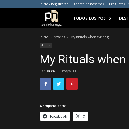
Inicio / Registrarse
Acerca de nosotros
Preguntas F
panfletonegro
TODOS LOS POSTS
DES
Inicio
Azares
My Rituals when Writing
Azares
My Rituals when 
Por
BeVa
-
6 mayo, 14
Comparte esto:
Facebook
X