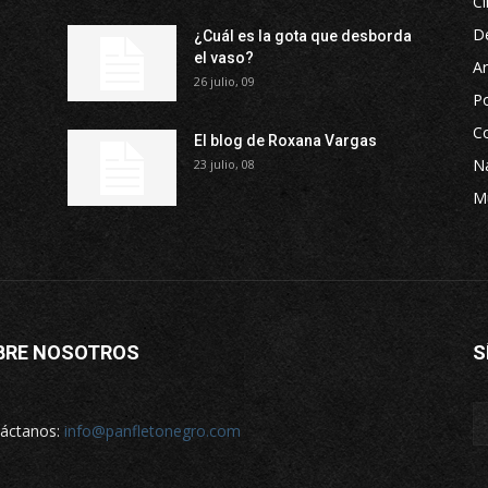
Ci
D
¿Cuál es la gota que desborda
el vaso?
Ar
26 julio, 09
P
Co
El blog de Roxana Vargas
Na
23 julio, 08
M
BRE NOSOTROS
S
áctanos:
info@panfletonegro.com