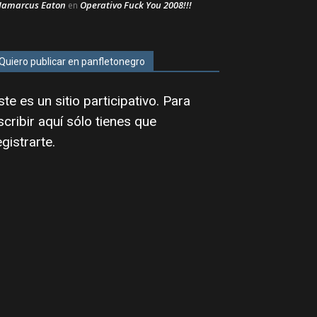
Jamarcus Eaton
Operativo Fuck You 2008!!!
en
Quiero publicar en panfletonegro
ste es un sitio participativo. Para
scribir aquí sólo tienes que
egistrarte
.