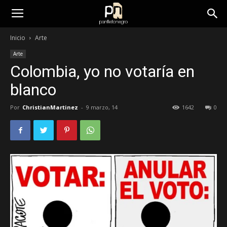
panfletonegro
Inicio
Arte
Arte
Colombia, yo no votaría en
blanco
Por
ChristianMartinez
-
9 marzo, 14
1642
0