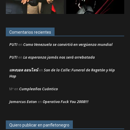
Comentarios recientes
PUTI
Como Venezuela se convirtió en vergüenza mundial
en
PUTI
La esperanza jamás nos será arrebatada
en
แทงบอล ออนไลน์
Son de la Calle: Funeral de Regetón y Hip
en
Hop
Cumpleaños Cuántico
Mª
en
Jamarcus Eaton
Operativo Fuck You 2008!!!
en
Quiero publicar en panfletonegro