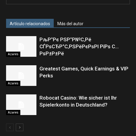
Artículo relacionados
Más del autor
РљР°Рє РЅР°Р№С‚Рё
СЃРѕСЂР°С‚РЅРёРєРѕРІ РїРѕ С…
РѕР±Р±Рё
Azares
Greatest Games, Quick Earnings & VIP
Perks
Azares
Robocat Casino: Wie sicher ist Ihr
Spielerkonto in Deutschland?
Azares