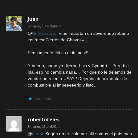
Juan
6 marzo, 13 at 3:48 pm
@
Unmensajito
: «me importan un severendo rabano
los *desaCiertos de Chavez»
Pensamiento critico at its best!!
Y bueno, como ya dijeron Luis y Gyubari… Puro bla
bla, eso no cambia nada… Por que no le dejamos de
vender petroleo a USA?? Dejemos de alimentar de
combustible al impeeeeerio y listo…
Cargando...
robertoteles
6 marzo, 13 at 6:41 pm
@
deopi
: Según un articulo por allí somos el país mas