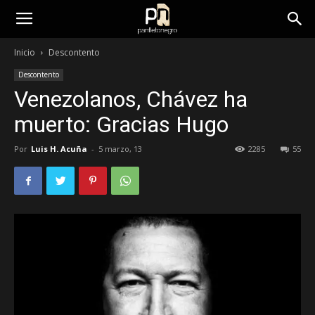
panfletonegro
Inicio
Descontento
Descontento
Venezolanos, Chávez ha
muerto: Gracias Hugo
Por
Luis H. Acuña
-
5 marzo, 13
2285
55