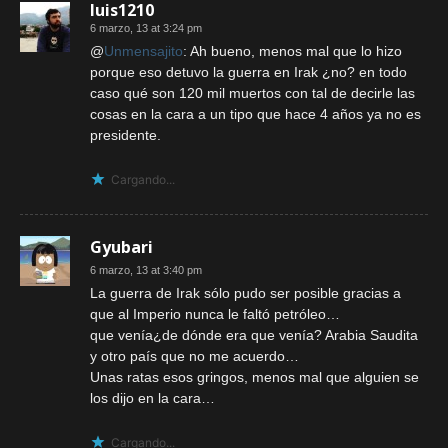
luis1210
6 marzo, 13 at 3:24 pm
@
Unmensajito
: Ah bueno, menos mal que lo hizo
porque eso detuvo la guerra en Irak ¿no? en todo
caso qué son 120 mil muertos con tal de decirle las
cosas en la cara a un tipo que hace 4 años ya no es
presidente.
Cargando...
Gyubari
6 marzo, 13 at 3:40 pm
La guerra de Irak sólo pudo ser posible gracias a
que al Imperio nunca le faltó petróleo…
que venía¿de dónde era que venía? Arabia Saudita
y otro país que no me acuerdo…
Unas ratas esos gringos, menos mal que alguien se
los dijo en la cara…
Cargando...