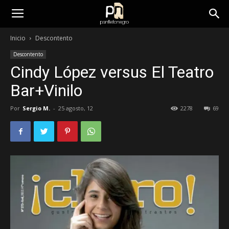
panfletonegro
Inicio
Descontento
Descontento
Cindy López versus El Teatro
Bar+Vinilo
Por
Sergio M.
-
25 agosto, 12
2278
69