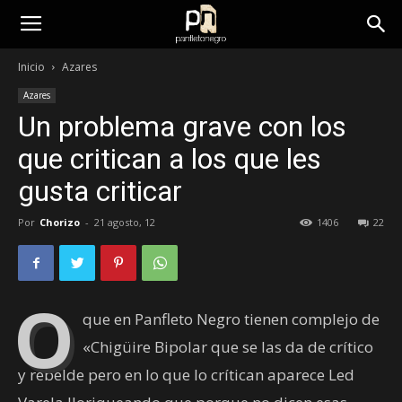
panfletonegro
Inicio
Azares
Azares
Un problema grave con los
que critican a los que les
gusta criticar
Por
Chorizo
-
21 agosto, 12
1406
22
O
que en Panfleto Negro tienen complejo de
«Chigüire Bipolar que se las da de crítico
y rebelde pero en lo que lo crítican aparece Led