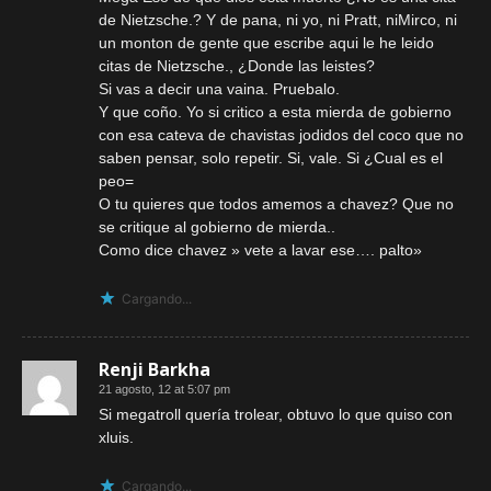
de Nietzsche.? Y de pana, ni yo, ni Pratt, niMirco, ni
un monton de gente que escribe aqui le he leido
citas de Nietzsche., ¿Donde las leistes?
Si vas a decir una vaina. Pruebalo.
Y que coño. Yo si critico a esta mierda de gobierno
con esa cateva de chavistas jodidos del coco que no
saben pensar, solo repetir. Si, vale. Si ¿Cual es el
peo=
O tu quieres que todos amemos a chavez? Que no
se critique al gobierno de mierda..
Como dice chavez » vete a lavar ese…. palto»
Cargando...
Renji Barkha
21 agosto, 12 at 5:07 pm
Si megatroll quería trolear, obtuvo lo que quiso con
xluis.
Cargando...