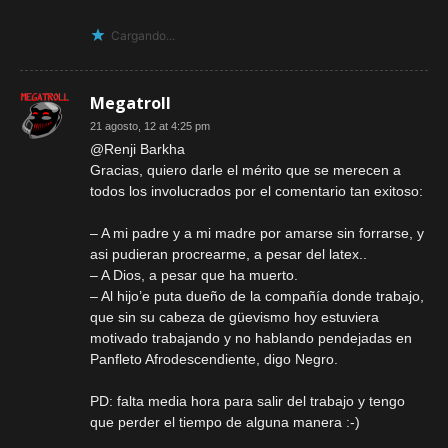
Cargando...
Megatroll
21 agosto, 12 at 4:25 pm
@Renji Barkha
Gracias, quiero darle el mérito que se merecen a
todos los involucrados por el comentario tan exitoso:
– A mi padre y a mi madre por amarse sin forrarse, y
asi pudieran procrearme, a pesar del latex..
– A Dios, a pesar que ha muerto.
– Al hijo’e puta dueño de la compañía donde trabajo,
que sin su cabeza de güevismo hoy estuviera
motivado trabajando y no hablando pendejadas en
Panfleto Afrodescendiente, digo Negro.
PD: falta media hora para salir del trabajo y tengo
que perder el tiempo de alguna manera :-)