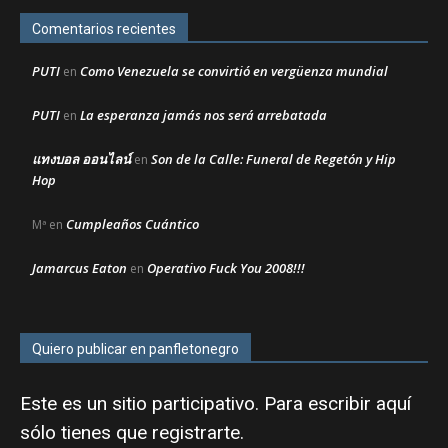
Comentarios recientes
PUTI
Como Venezuela se convirtió en vergüenza mundial
en
PUTI
La esperanza jamás nos será arrebatada
en
แทงบอล ออนไลน์
Son de la Calle: Funeral de Regetón y Hip
en
Hop
Cumpleaños Cuántico
Mª
en
Jamarcus Eaton
Operativo Fuck You 2008!!!
en
Quiero publicar en panfletonegro
Este es un sitio participativo. Para escribir aquí
sólo tienes que
registrarte
.