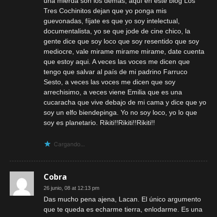
una mierda son los demás, aquí en este blog Los
Tres Cochinitos dejan que yo ponga mis
guevonadas, fíjate es que yo soy intelectual,
documentalista, yo se que jode de cine chico, la
gente dice que soy loco que soy resentido que soy
mediocre, vale mirame mirame mirame, date cuenta
que estoy aqui. A veces las voces me dicen que
tengo que salvar al país de mi padrino Farruco
Sesto, a veces las voces me dicen que soy
arrechisimo, a veces viene Emilia que es una
cucaracha que vive debajo de mi cama y dice que yo
soy un elfo biendepinga. Yo no soy loco, yo lo que
soy es planetario. Rikiti!!Rikiti!!Rikiti!!
Cargando...
Cobra
26 junio, 08 at 12:13 pm
Das mucho pena ajena, Lacan. El único argumento
que te queda es echarme tierra, enlodarme. Es una