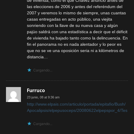
de vivienda, como el que Chávez anunció antes de
las elecciones de 2006 y antes del referéndum del
2007 y veremos lo mismo de siempre, unas cuantas
casas entregadas en acto público, una viejita
sonriendo con la llave de su nueva casa y algún
pajúo saldrá con una estadística a decir que el déficit
de vivienda ha bajado tanto como la delincuencia. En
fin el panorama no es nada alentador y lo peor es
que no se ve una oposición seria ni a kilómetros de
distancia…
Cargando...
Furruco
23 junio, 08 at 9:36 am
http://www.elpais.com/articulo/portada/epitafio/Bush/
Apocalipsis/elpepusoceps/20080622elpepspor_4/Tes
Cargando...