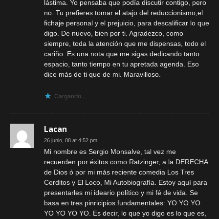
lástima. Yo pensaba que podía discutir contigo, pero
no. Tu prefieres tomar el atajo del reduccionismo,el
fichaje personal y el prejuicio, para descalificar lo que
digo. De nuevo, bien por ti. Agradezco, como
siempre, toda la atención que me dispensas, todo el
cariño. Es una nota que me sigas dedicando tanto
espacio, tanto tiempo en tu apretada agenda. Eso
dice más de ti que de mi. Maravilloso.
Cargando...
Lacan
26 junio, 08 at 4:52 pm
Mi nombre es Sergio Monsalve, tal vez me
recuerden por éxitos como Ratzinger, a la DERECHA
de Dios ó por mi más reciente comedia Los Tres
Cerditos y El Loco, Mi Autobiografía. Estoy aquí para
presentarles mi ideario político y mi fé de vida. Se
basa en tres pinricipios fundamentales: YO YO YO
YO YO YO YO. Es decir, lo que yo digo es lo que es,