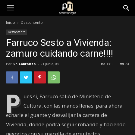
panfletonegro
Inicio
Descontento
Descontento
Farruco Sesto a Vivienda:
zamuro cuidando carne!!!!
Por
Sr. Cobranza
-
21 junio, 08
1319
24
P
ues sí, Farruco salió de Ministerio de
Cultura, con las manos llenas, para ahora
echarle el guante y desvalijar la cartera de
Vivienda, donde podrá seguir robando y haciendo
negocios con su macolla de arquitectos