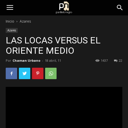
panfletonegro
Inicio
Azares
Azares
LAS LOCAS VERSUS EL
ORIENTE MEDIO
Por
Chaman Urbano
-
18 abril, 11
1437
22