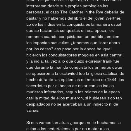
interpretan desde sus propias patologias las
personas, el caso The Catcher in the Rye deberia de
bastar y no hablemos del libro el del joven Werther.
Lo de los indios en la conquista es la manera usual
que se hacian las conquistas en esa epoca, los
romanos cuando conquistaban un pueblo tambien
les imponian sus cultos ¿tenemos que llorar ahora
por los celtas? eso paso por la epoca he igual
hicieron los conquistadores mogoles en asia central
y la india. tal vez a lo que quizo expresar frank fue
que durante la manida conquista los primeros qwue
se opusieron a la esclavitud fue la iglesia catolica, de
hecho durante las epidemias en mexico de 1544, los
sacerdotes por el hecho de estar con los indios
murieron infectados, segun los relatos de la epoca
casi la mitad de ellos murieron, si hubiesen sido tan
despiadados no se acercaban a un indiecito ni de
vainas.
Si nos vamos tan atras ¿porque no le hechamos la
culpa a los nedertalenses por no matar a los