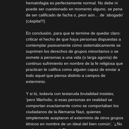
hematofagia es perfectamente normal. No debe ni
puede ser cuestionado en momento alguno, se pena
de ser calificado de facha o, peor aún… de ‘abogado’
(cáspita!!!)
En conclusión, para que te termine de quedar claro:
criticar el hecho de que haya personas dispuestas a
contemplar pasivamente cómo sistemáticamente se
suprimen los derechos de grupos minoritarios o se
somete a personas a una vida (o larga agonía) de
continuo sufrimiento en nombre de la fe religiosa que
practican te califica como alguien capaz de enviar a
todo aquel que piensa distinto a campos de
exterminio.
Y si tú, todavía con testaruda brutalidad insistes,
‘pero Warholio, si esas personas en realidad se
comportan exactamente como se comportaban los
ciudadanos de la Alemania Nazi, quienes
simplemente aceptaron el exterminio de otros grupos
étnicos en nombre de un ideal del bien común’, ‘¿No