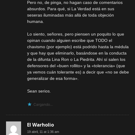
Pero no, de pinga, no hagan caso de comentarios
absurdos. Para qué, si La Verdad está en sus
seseras iluminadas más allá de toda objeción
humana.
Lo siento, señores, pero piensen un poquito lo que
opinan cuando alguien escribe que TODO el
chavismo (por ejemplo) está podrido hasta la médula
y que hay que eliminarlo, basándose en la conducta
de la difunta Lina Ron o La Piedrita. Ahí sí salen los
defensores del «buen rollito» y la «tolerancia» (que
ya vemos cuán tolerante es) a decir que «no se debe
generalizar de esa forma».
Sean serios.
Cargando...
El Warholio
19 abril, 11 at 1:36 am