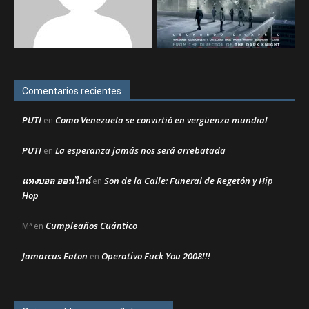
Comentarios recientes
PUTI
Como Venezuela se convirtió en vergüenza mundial
en
PUTI
La esperanza jamás nos será arrebatada
en
แทงบอล ออนไลน์
Son de la Calle: Funeral de Regetón y Hip
en
Hop
Cumpleaños Cuántico
Mª
en
Jamarcus Eaton
Operativo Fuck You 2008!!!
en