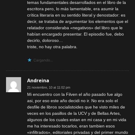
temas fundamentales desarrollados en el libro de la
escritora pero, lo más lamentable, era asumir la
crítica literaria en su sentido literal y denostador: es
decir, se trataba de argumentar los elementos que el
relatador consideraba «negativos» del libro que le
habían encargado presentar. El episodio fue, debo
decirlo, doloroso…
triste, no hay otra palabra.
Cargando...
Andreina
21 noviembre, 10 at 11:02 pm
Mi encuentro con la Filven el año pasado fue algo
asi, por eso este año decidi no ir. No era solo el
desfile de libros socialistoides que he visto miles de
veces en los pasillos de la UCV y de Bellas Artes,
algunos de los cuales estan en mi casa y en mi vida
me ha interesado tocarlos, eran tambien esos
«infiltrados», editoriales privadas y del primer mundo