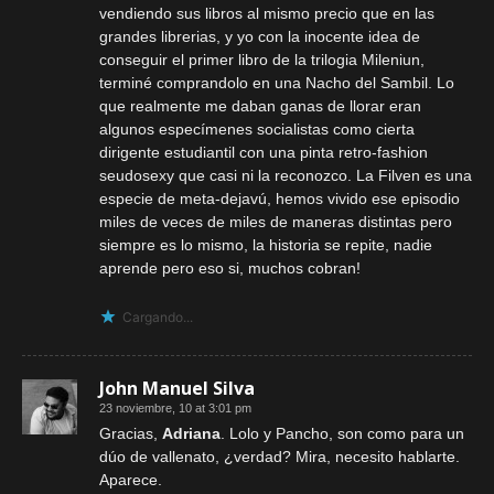
vendiendo sus libros al mismo precio que en las
grandes librerias, y yo con la inocente idea de
conseguir el primer libro de la trilogia Mileniun,
terminé comprandolo en una Nacho del Sambil. Lo
que realmente me daban ganas de llorar eran
algunos especímenes socialistas como cierta
dirigente estudiantil con una pinta retro-fashion
seudosexy que casi ni la reconozco. La Filven es una
especie de meta-dejavú, hemos vivido ese episodio
miles de veces de miles de maneras distintas pero
siempre es lo mismo, la historia se repite, nadie
aprende pero eso si, muchos cobran!
Cargando...
John Manuel Silva
23 noviembre, 10 at 3:01 pm
Gracias,
Adriana
. Lolo y Pancho, son como para un
dúo de vallenato, ¿verdad? Mira, necesito hablarte.
Aparece.