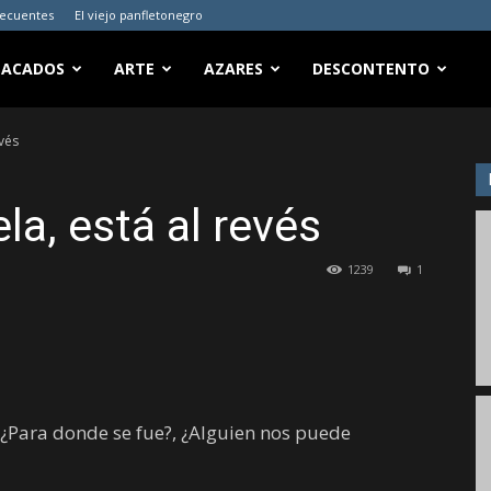
recuentes
El viejo panfletonegro
TACADOS
ARTE
AZARES
DESCONTENTO
vés
a, está al revés
1239
1
 ¿Para donde se fue?, ¿Alguien nos puede