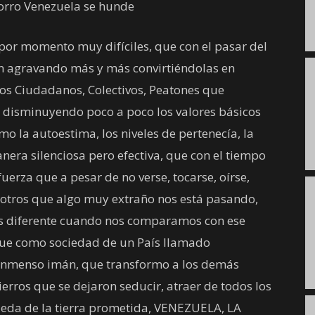
corro Venezuela se hunde
por momento muy difíciles, que con el pasar del
an agravando más y más convirtiéndolas en
Los Ciudadanos, Colectivos, Peatones que
disminuyendo poco a poco los valores básicos
mo la autoestima, los niveles de pertenecía, la
era silenciosa pero efectiva, que con el tiempo
erza que a pesar de no verse, tocarse, oírse,
sotros que algo muy extraño nos está pasando,
 diferente cuando nos comparamos con ese
que como sociedad de un País llamado
 inmenso imán, que transformo a los demás
rros que se dejaron seducir, atraer de todos los
queda de la tierra prometida, VENEZUELA, LA