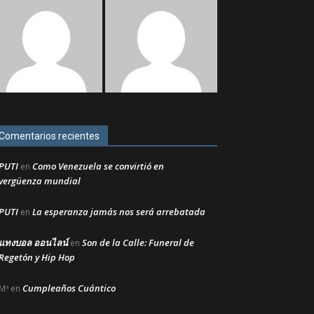
Comentarios recientes
PUTI
Como Venezuela se convirtió en
en
vergüenza mundial
PUTI
La esperanza jamás nos será arrebatada
en
แทงบอล ออนไลน์
Son de la Calle: Funeral de
en
Regetón y Hip Hop
Cumpleaños Cuántico
Mª
en