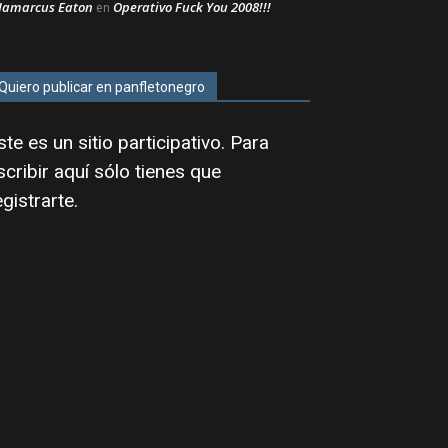
Jamarcus Eaton
Operativo Fuck You 2008!!!
en
Quiero publicar en panfletonegro
ste es un sitio participativo. Para
scribir aquí sólo tienes que
egistrarte
.