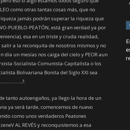
, pero eso si algo estamos todos seguro que
LEO como otras tantas cosas más, que no
riqueza jamás podrán superar la riqueza que
IVO-PUEBLO-PEATÓN, está gran verdad ya por
iencia), esa en un triste y cruda realidad,
E
salir a la reconquita de nosotros mismos y no
e
 día un mesías nos caiga del cielo y PEOR aun
r
ista-Socialista-Comunista-Capitalista o los
ialista Bolivariana Bonita del Siglo XXI sea
………………..?.
 de tanto autoengaños, ya llego la hora de un
na ya será tarde, comencemos de nuevo
iendo como unos verdaderos Peatones
uzeneV AL REVÉS y reconquistemos a esa