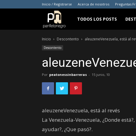
Inicio / Registrarse
Acerca de nosotros
Preguntas F
panfletonegro
TODOS LOS POSTS
DES
Inicio
Descontento
aleuzeneVenezuela, está al re
Descontento
aleuzeneVenezuel
Por
peatonessinbarreras
-
15 junio, 10
aleuzeneVenezuela, está al revés
La Venezuela-Venezuela, ¿Donde está?,
ayudar?, ¿Que pasó?.