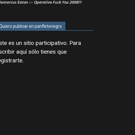
Jamarcus Eaton
Operativo Fuck You 2008!!!
en
Quiero publicar en panfletonegro
ste es un sitio participativo. Para
scribir aquí sólo tienes que
egistrarte
.