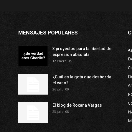
MENSAJES POPULARES
C
3 proyectos para la libertad de
A
expresión absoluta
D
12 enero, 15
Ci
D
¿Cuál es la gota que desborda
el vaso?
Ar
26 julio, 09
P
Co
El blog de Roxana Vargas
Na
23 julio, 08
M