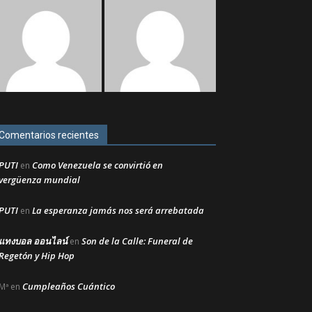
Comentarios recientes
PUTI
Como Venezuela se convirtió en
en
vergüenza mundial
PUTI
La esperanza jamás nos será arrebatada
en
แทงบอล ออนไลน์
Son de la Calle: Funeral de
en
Regetón y Hip Hop
Cumpleaños Cuántico
Mª
en