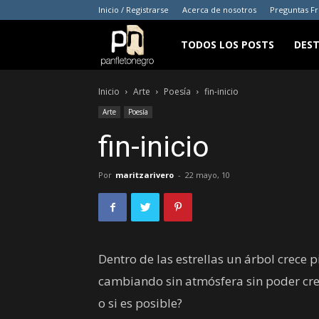
Inicio / Registrarse
Acerca de nosotros
Preguntas F
panfletonegro
TODOS LOS POSTS
DES
Inicio
Arte
Poesía
fin-inicio
Arte
Poesía
fin-inicio
Por
maritzarivero
-
22 mayo, 10
Dentro de las estrellas un árbol crece 
cambiando sin atmósfera sin poder cr
o si es posible?