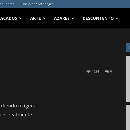
recuentes
El viejo panfletonegro
TACADOS
ARTE
AZARES
DESCONTENTO
1224
0
pidiendo oxígeno
ecer realmente