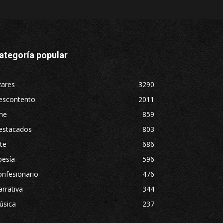
ategoría popular
zares
3290
escontento
2011
ne
859
estacados
803
te
686
oesía
596
nfesionario
476
rrativa
344
úsica
237