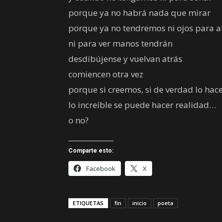
porque ya no habrá nada que mirar
porque ya no tendremos ni ojos para a
ni para ver manos tendrán
desdibújense y vuelvan atrás
comiencen otra vez
porque si creemos, si de verdad lo ha
lo increíble se puede hacer realidad…
o no?
Comparte esto:
Facebook
X
ETIQUETAS
fin
inicio
poeta