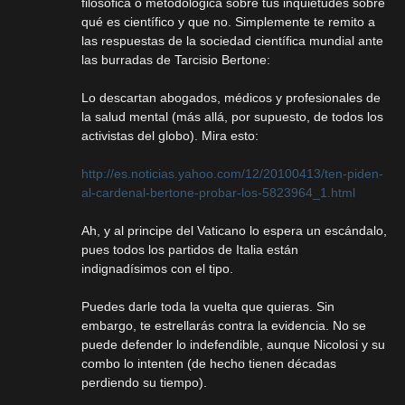
filosófica o metodológica sobre tus inquietudes sobre
qué es científico y que no. Simplemente te remito a
las respuestas de la sociedad científica mundial ante
las burradas de Tarcisio Bertone:
Lo descartan abogados, médicos y profesionales de
la salud mental (más allá, por supuesto, de todos los
activistas del globo). Mira esto:
http://es.noticias.yahoo.com/12/20100413/ten-piden-
al-cardenal-bertone-probar-los-5823964_1.html
Ah, y al principe del Vaticano lo espera un escándalo,
pues todos los partidos de Italia están
indignadísimos con el tipo.
Puedes darle toda la vuelta que quieras. Sin
embargo, te estrellarás contra la evidencia. No se
puede defender lo indefendible, aunque Nicolosi y su
combo lo intenten (de hecho tienen décadas
perdiendo su tiempo).