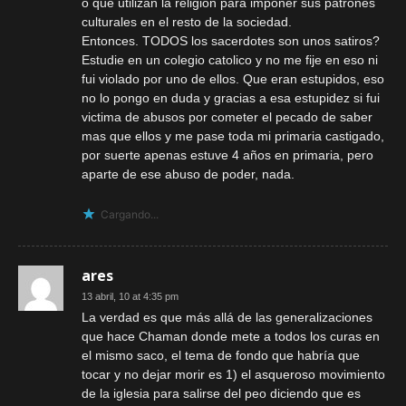
o que utilizan la religion para imponer sus patrones
culturales en el resto de la sociedad.
Entonces. TODOS los sacerdotes son unos satiros?
Estudie en un colegio catolico y no me fije en eso ni
fui violado por uno de ellos. Que eran estupidos, eso
no lo pongo en duda y gracias a esa estupidez si fui
victima de abusos por cometer el pecado de saber
mas que ellos y me pase toda mi primaria castigado,
por suerte apenas estuve 4 años en primaria, pero
aparte de ese abuso de poder, nada.
Cargando...
ares
13 abril, 10 at 4:35 pm
La verdad es que más allá de las generalizaciones
que hace Chaman donde mete a todos los curas en
el mismo saco, el tema de fondo que habría que
tocar y no dejar morir es 1) el asqueroso movimiento
de la iglesia para salirse del peo diciendo que es