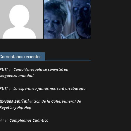
Comentarios recientes
PUTI
Como Venezuela se convirtió en
en
vergüenza mundial
PUTI
La esperanza jamás nos será arrebatada
en
แทงบอล ออนไลน์
Son de la Calle: Funeral de
en
Regetón y Hip Hop
Cumpleaños Cuántico
Mª
en