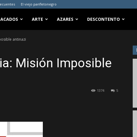
recuentes
El viejo panfletonegro
TACADOS
ARTE
AZARES
DESCONTENTO
osible antinazi
ia: Misión Imposible
1374
5