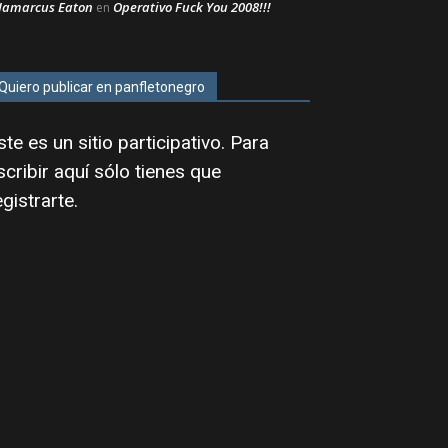
Jamarcus Eaton
Operativo Fuck You 2008!!!
en
Quiero publicar en panfletonegro
ste es un sitio participativo. Para
scribir aquí sólo tienes que
egistrarte
.