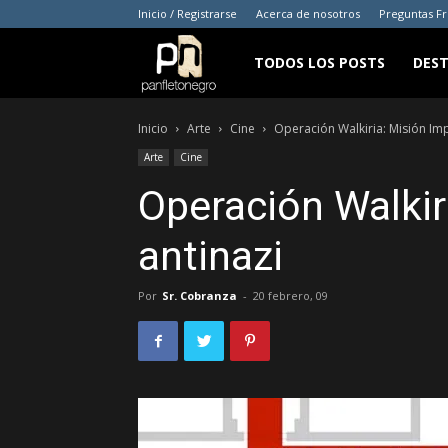
Inicio / Registrarse
Acerca de nosotros
Preguntas F
panfletonegro
TODOS LOS POSTS
DES
Inicio
Arte
Cine
Operación Walkiria: Misión Imp
Arte
Cine
Operación Walkir
antinazi
Por
Sr. Cobranza
-
20 febrero, 09