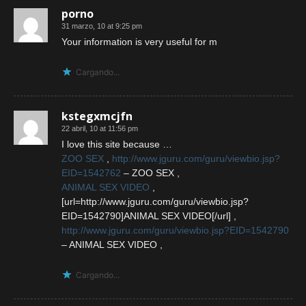
porno
31 marzo, 10 at 9:25 pm
Your information is very useful for m
Cargando...
kstegxmcjfn
22 abril, 10 at 11:56 pm
I love this site because …
ZOO SEX
,
http://www.jguru.com/guru/viewbio.jsp?
EID=1542762
– ZOO SEX ,
ANIMAL SEX VIDEO
,
[url=http://www.jguru.com/guru/viewbio.jsp?
EID=1542790]ANIMAL SEX VIDEO[/url] ,
http://www.jguru.com/guru/viewbio.jsp?EID=1542790
– ANIMAL SEX VIDEO ,
Cargando...