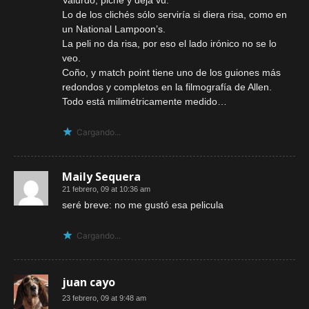
Valurdo, piche y déjà vu.
Lo de los clichés sólo serviría si diera risa, como en
un National Lampoon’s.
La peli no da risa, por eso el lado irónico no se lo
veo.
Coño, y match point tiene uno de los guiones más
redondos y completos en la filmografía de Allen.
Todo está milimétricamente medido…
Cargando...
Maily Sequera
21 febrero, 09 at 10:36 am
seré breve: no me gustó esa pelicula
Cargando...
juan cayo
23 febrero, 09 at 9:48 am