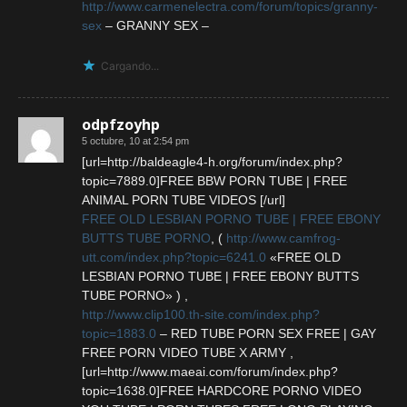
http://www.carmenelectra.com/forum/topics/granny-
sex
– GRANNY SEX –
Cargando...
odpfzoyhp
5 octubre, 10 at 2:54 pm
[url=http://baldeagle4-h.org/forum/index.php?
topic=7889.0]FREE BBW PORN TUBE | FREE
ANIMAL PORN TUBE VIDEOS [/url]
FREE OLD LESBIAN PORNO TUBE | FREE EBONY
BUTTS TUBE PORNO
, (
http://www.camfrog-
utt.com/index.php?topic=6241.0
«FREE OLD
LESBIAN PORNO TUBE | FREE EBONY BUTTS
TUBE PORNO» ) ,
http://www.clip100.th-site.com/index.php?
topic=1883.0
– RED TUBE PORN SEX FREE | GAY
FREE PORN VIDEO TUBE X ARMY ,
[url=http://www.maeai.com/forum/index.php?
topic=1638.0]FREE HARDCORE PORNO VIDEO