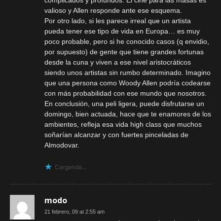
complicados y profundos. El cine para las masas es
valioso y Allen responde ante ese esquema.
Por otro lado, si les parece irreal que un artista
pueda tener ese tipo de vida en Europa… es muy
poco probable, pero si he conocido casos (q envidio,
por supuesto) de gente que tiene grandes fortunas
desde la cuna y viven a ese nivel aristocráticos
siendo unos artistas sin rumbo determinado. Imagino
que una persona como Woody Allen podría codearse
con más probabilidad con ese mundo que nosotros.
En conclusión, una peli ligera, puede disfrutarse un
domingo, bien actuada, hace que te enamores de los
ambientes, refleja esa vida high class que muchos
soñarían alcanzar y con fuertes pinceladas de
Almodovar.
Cargando...
modo
21 febrero, 09 at 2:55 am