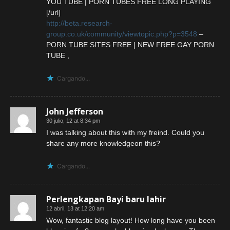
YOU TUBE | PORN TUBES FREE LONG PLAYING
[/url]
http://beta.research-
group.co.uk/community/viewtopic.php?p=3548
–
PORN TUBE SITES FREE | NEW FREE GAY PORN
TUBE ,
Cargando...
John Jefferson
30 julio, 12 at 8:34 pm
I was talking about this with my freind. Could you
share any more knowledgeon this?
Cargando...
Perlengkapan Bayi baru lahir
12 abril, 13 at 12:20 am
Wow, fantastic blog layout! How long have you been