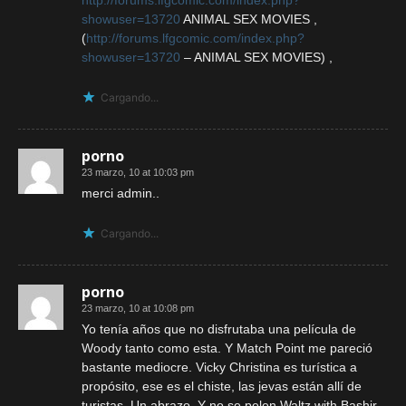
http://forums.lfgcomic.com/index.php?
showuser=13720
ANIMAL SEX MOVIES ,
(
http://forums.lfgcomic.com/index.php?
showuser=13720
– ANIMAL SEX MOVIES) ,
Cargando...
porno
23 marzo, 10 at 10:03 pm
merci admin..
Cargando...
porno
23 marzo, 10 at 10:08 pm
Yo tenía años que no disfrutaba una película de
Woody tanto como esta. Y Match Point me pareció
bastante mediocre. Vicky Christina es turística a
propósito, ese es el chiste, las jevas están allí de
turistas. Un abrazo. Y no se pelen Waltz with Bashir.