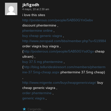
jkfigodh
4 mayo, 10 at 2:30 am
i love this sites
http://posterous.com/people/5AB50GYnGebv
discount phentermine ,
phentermine online
,
buy cheap generic viagra
,
http://www.zeropaid.com/bbs/member.php?u=519984
order viagra buy viagra ,
(
http://posterous.com/people/5AB50GYsdOgx
cheap
ultram) ,
buy 37.5 mg phentermine
,
(
http://blog.tellurideskiresort.com/members/phenterm
ine-37.5mg-cheap.aspx
phentermine 37.5mg cheap)
,
http://www.migente.com/buycheapgenericviagr/
buy
cheap generic viagra ,
order phentermine
,
generic viagra
,
Cargando...