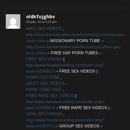
oldkfujghbv
30 julio, 10 at 4:21 pm
WIFE SEX VIDEOS
,
http://www.backwooders.com/forum/topics/missionary
-porn-tube
– MISSIONARY PORN TUBE –
http://www.backwooders.com/forum/topics/free-gay-
porn-tubes
– FREE GAY PORN TUBES –
FREE SEX VIDEOS
(
http://www.forodemodding.com/index.php?
topic=433682.0
– FREE SEX VIDEOS ) ,
PORN YOU TUBE
,
ADULT SEX VIDEOS
,
PORN TUBE FREE
,
FREE RAPE SEX VIDEOS
(
http://www.forodemodding.com/index.php?
topic=433686.0
– FREE RAPE SEX VIDEOS ) ,
ORAL SEX VIDEOS
,
http://www.forodemodding.com/index.php?
topic=433679.0
– GROUP SEX VIDEOS –