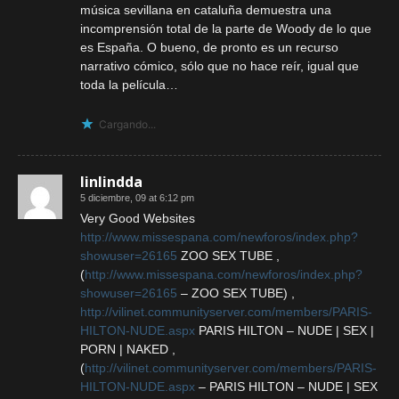
música sevillana en cataluña demuestra una
incomprensión total de la parte de Woody de lo que
es España. O bueno, de pronto es un recurso
narrativo cómico, sólo que no hace reír, igual que
toda la película…
Cargando...
linlindda
5 diciembre, 09 at 6:12 pm
Very Good Websites
http://www.missespana.com/newforos/index.php?
showuser=26165
ZOO SEX TUBE ,
(
http://www.missespana.com/newforos/index.php?
showuser=26165
– ZOO SEX TUBE) ,
http://vilinet.communityserver.com/members/PARIS-
HILTON-NUDE.aspx
PARIS HILTON – NUDE | SEX |
PORN | NAKED ,
(
http://vilinet.communityserver.com/members/PARIS-
HILTON-NUDE.aspx
– PARIS HILTON – NUDE | SEX