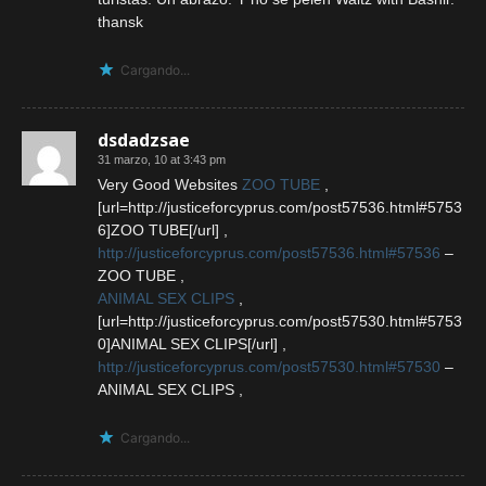
thansk
Cargando...
dsdadzsae
31 marzo, 10 at 3:43 pm
Very Good Websites
ZOO TUBE
,
[url=http://justiceforcyprus.com/post57536.html#5753
6]ZOO TUBE[/url] ,
http://justiceforcyprus.com/post57536.html#57536
–
ZOO TUBE ,
ANIMAL SEX CLIPS
,
[url=http://justiceforcyprus.com/post57530.html#5753
0]ANIMAL SEX CLIPS[/url] ,
http://justiceforcyprus.com/post57530.html#57530
–
ANIMAL SEX CLIPS ,
Cargando...