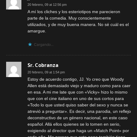
20 febrero, 09 at 12:56 pm
A mí los cliches y los esteriotipos me parecieron
parte de la comedia. Muy conscientemente
utilizados, y de muy buena manera. No sé cuál es el
amargue.
Cargando...
Sr. Cobranza
20 febrero, 09 at 1:54 pm
Estoy de acuerdo contigo, JJ. Yo creo que Woody
Allen está demasiado viejo y maduro como para caer
en esa. A mi me late que con «Vicky» hizo lo mismo
que con el cine italiano en uno de sus cortos para
«Todo lo que usted quiso saber del sexo y nunca se
atrevió a preguntar». Es decir, una parodia, un reflejo
deconstructivo de un género nacional, en este caso
español. Allá ellos quienes se lo tomen en serio,
exigiendo al director que haga un «Match Point» por