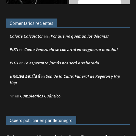
Comentarios recientes
Calorie Calculator
¿Por qué no queman los dólares?
en
PUTI
Como Venezuela se convirtió en vergüenza mundial
en
PUTI
La esperanza jamás nos será arrebatada
en
แทงบอล ออนไลน์
Son de la Calle: Funeral de Regetón y Hip
en
Hop
Cumpleaños Cuántico
Mª
en
Quiero publicar en panfletonegro