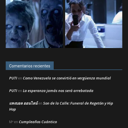
Comentarios recientes
PUTI
Como Venezuela se convirtió en vergüenza mundial
en
PUTI
La esperanza jamás nos será arrebatada
en
แทงบอล ออนไลน์
Son de la Calle: Funeral de Regetón y Hip
en
Hop
Cumpleaños Cuántico
Mª
en