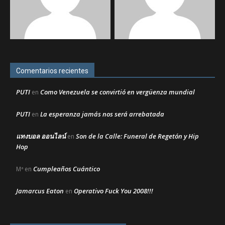
Comentarios recientes
PUTI
Como Venezuela se convirtió en vergüenza mundial
en
PUTI
La esperanza jamás nos será arrebatada
en
แทงบอล ออนไลน์
Son de la Calle: Funeral de Regetón y Hip
en
Hop
Cumpleaños Cuántico
Mª
en
Jamarcus Eaton
Operativo Fuck You 2008!!!
en