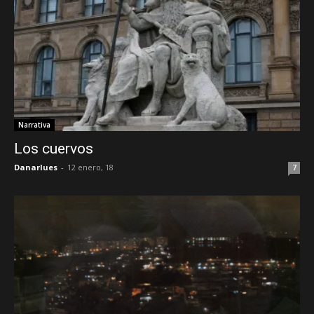
Narrativa
Los cuervos
Danarlues
-
12 enero, 18
7