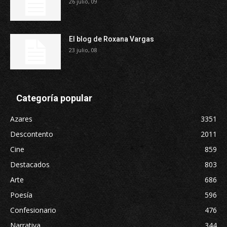
26 julio, 09
El blog de Roxana Vargas
23 julio, 08
Categoría popular
Azares
3351
Descontento
2011
Cine
859
Destacados
803
Arte
686
Poesía
596
Confesionario
476
Narrativa
344