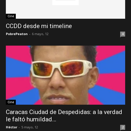
Cine
CCDD desde mi timeline
PobrePeaton
-
6 mayo, 12
4
Cine
Caracas Ciudad de Despedidas: a la verdad
le faltó humildad…
Héctor
-
5 mayo, 12
2