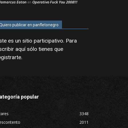
Jamarcus Eaton
Operativo Fuck You 2008!!!
en
Quiero publicar en panfletonegro
ste es un sitio participativo. Para
scribir aquí sólo tienes que
egistrarte
.
ategoría popular
zares
3348
escontento
2011