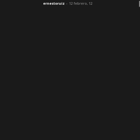
ernestoruiz
-
12 febrero, 12