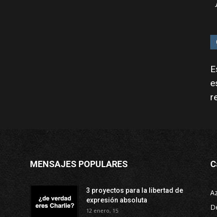
E
e
r
MENSAJES POPULARES
C
3 proyectos para la libertad de
A
expresión absoluta
D
12 enero, 15