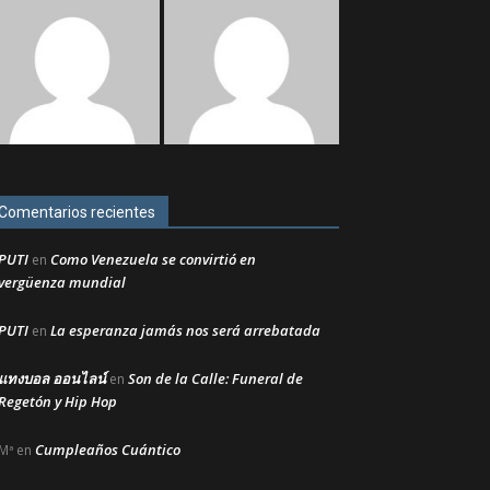
Comentarios recientes
PUTI
Como Venezuela se convirtió en
en
vergüenza mundial
PUTI
La esperanza jamás nos será arrebatada
en
แทงบอล ออนไลน์
Son de la Calle: Funeral de
en
Regetón y Hip Hop
Cumpleaños Cuántico
Mª
en