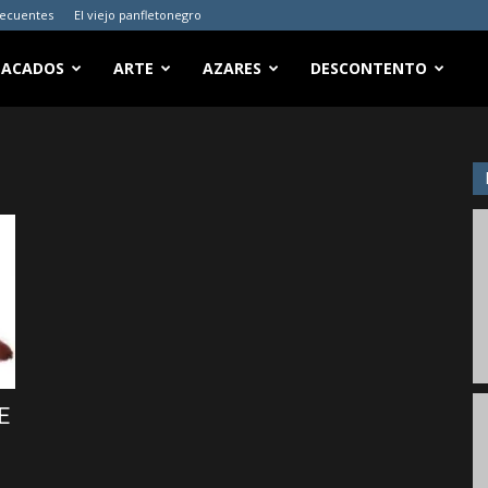
recuentes
El viejo panfletonegro
TACADOS
ARTE
AZARES
DESCONTENTO
E