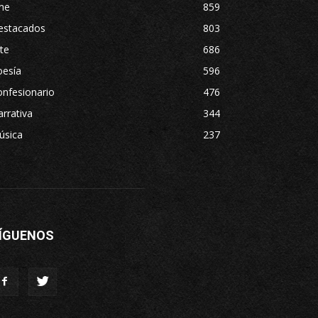
ne
859
estacados
803
te
686
oesía
596
nfesionario
476
rrativa
344
úsica
237
ÍGUENOS