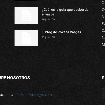
Ci
D
¿Cuál es la gota que desborda
el vaso?
Ar
26 julio, 09
P
Co
El blog de Roxana Vargas
Na
23 julio, 08
M
BRE NOSOTROS
S
áctanos:
info@panfletonegro.com