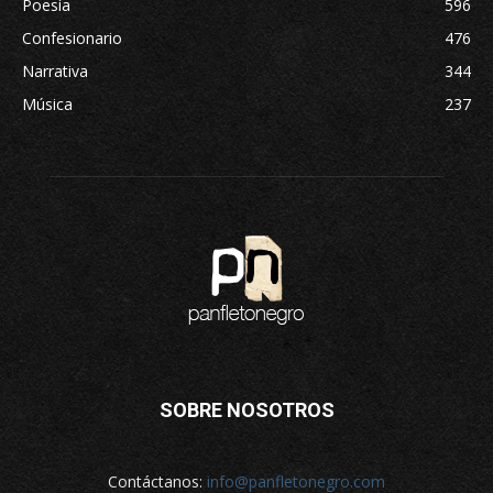
Poesía
596
Confesionario
476
Narrativa
344
Música
237
SOBRE NOSOTROS
Contáctanos:
info@panfletonegro.com