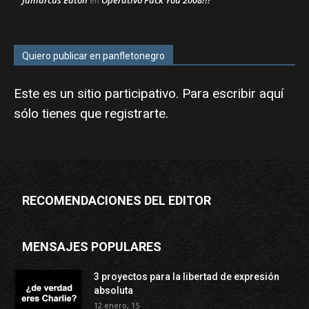
Jamarcus Eaton
Operativo Fuck You 2008!!!
en
Quiero publicar en panfletonegro
Este es un sitio participativo. Para escribir aquí
sólo tienes que
registrarte
.
RECOMENDACIONES DEL EDITOR
MENSAJES POPULARES
3 proyectos para la libertad de expresión
absoluta
12 enero, 15