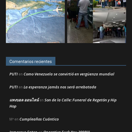
Comentarios recientes
PUTI
Como Venezuela se convirtió en vergüenza mundial
en
PUTI
La esperanza jamás nos será arrebatada
en
แทงบอล ออนไลน์
Son de la Calle: Funeral de Regetón y Hip
en
Hop
Cumpleaños Cuántico
Mª
en