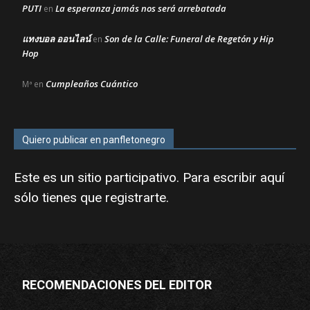
PUTI
La esperanza jamás nos será arrebatada
en
แทงบอล ออนไลน์
Son de la Calle: Funeral de Regetón y Hip
en
Hop
Cumpleaños Cuántico
Mª
en
Quiero publicar en panfletonegro
Este es un sitio participativo. Para escribir aquí
sólo tienes que
registrarte
.
RECOMENDACIONES DEL EDITOR