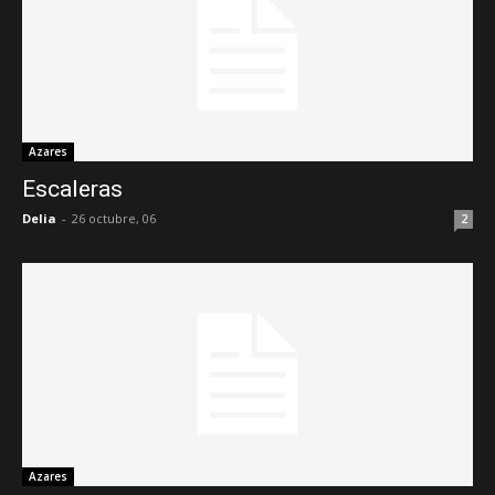
Azares
Escaleras
Delia
-
26 octubre, 06
2
Azares