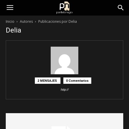
panfletonegro
Inicio
Autores
Publicaciones por Delia
Delia
2 MENSAJES
0 Comentarios
http://