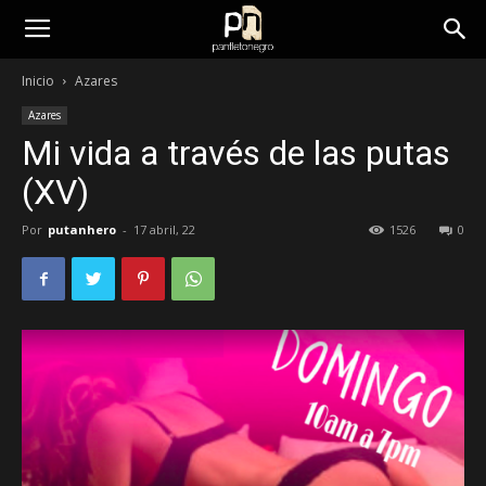
panfletonegro
Inicio
Azares
Azares
Mi vida a través de las putas
(XV)
Por
putanhero
-
17 abril, 22
1526
0