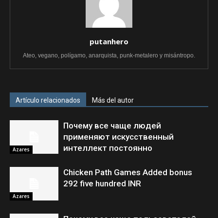
putanhero
Ateo, vegano, polígamo, anarquista, punk-metalero y misántropo.
Artículo relacionados
Más del autor
Почему все чаще людей
применяют искусственный
интеллект постоянно
Azares
Chicken Path Games Added bonus
292 five hundred INR
Azares