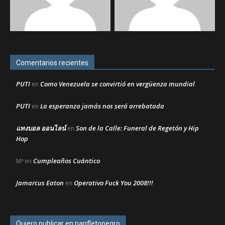
Comentarios recientes
PUTI
Como Venezuela se convirtió en vergüenza mundial
en
PUTI
La esperanza jamás nos será arrebatada
en
แทงบอล ออนไลน์
Son de la Calle: Funeral de Regetón y Hip
en
Hop
Cumpleaños Cuántico
Mª
en
Jamarcus Eaton
Operativo Fuck You 2008!!!
en
Quiero publicar en panfletonegro