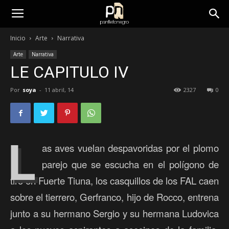
panfletonegro
Inicio
Arte
Narrativa
Arte
Narrativa
LE CAPITULO IV
Por
soya
-
11 abril, 14
2327
0
L
as aves vuelan despavoridas por el plomo
parejo que se escucha en el polígono de
tiro en Fuerte Tiuna, los casquillos de los FAL caen
sobre el tierrero, Gerfranco, hijo de Rocco, entrena
junto a su hermano Sergio y su hermana Ludovica