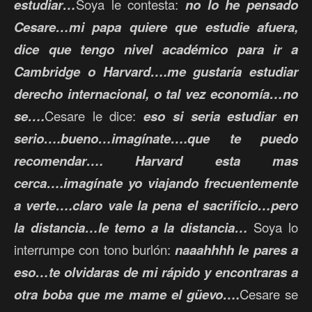
estudiar…
Soya le contesta:
no lo he pensado
Cesare…mi papa quiere que estudie afuera,
dice que tengo nivel académico para ir a
Cambridge o Harvard….me gustaría estudiar
derecho internacional, o tal vez economía…no
se….
Cesare le dice:
eso si seria estudiar en
serio….bueno…imagínate….que te puedo
recomendar…. Harvard esta mas
cerca….imagínate yo viajando frecuentemente
a verte….claro vale la pena el sacrificio…pero
la distancia…le temo a la distancia…
Soya lo
interrumpe con tono burlón:
naaahhhh le pares a
eso…te olvidaras de mi rápido y encontraras a
otra boba que me mame el güevo….
Cesare se