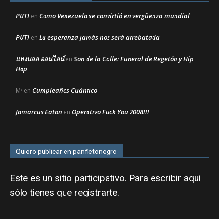
PUTI
Como Venezuela se convirtió en vergüenza mundial
en
PUTI
La esperanza jamás nos será arrebatada
en
แทงบอล ออนไลน์
Son de la Calle: Funeral de Regetón y Hip
en
Hop
Cumpleaños Cuántico
Mª
en
Jamarcus Eaton
Operativo Fuck You 2008!!!
en
Quiero publicar en panfletonegro
Este es un sitio participativo. Para escribir aquí
sólo tienes que
registrarte
.