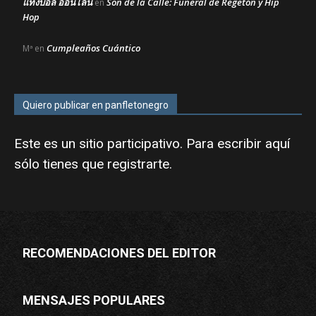
แทงบอล ออนไลน์
Son de la Calle: Funeral de Regetón y Hip
en
Hop
Cumpleaños Cuántico
Mª
en
Quiero publicar en panfletonegro
Este es un sitio participativo. Para escribir aquí
sólo tienes que
registrarte
.
RECOMENDACIONES DEL EDITOR
MENSAJES POPULARES