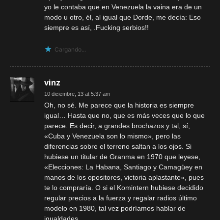
yo le contaba que en Venezuela la vaina era de un
modo u otro, él, al igual que Dorde, me decía: Eso
siempre es así, .Fucking serbios!!
Cargando...
vinz
10 diciembre, 13 at 5:37 am
Oh, no sé. Me parece que la historia es siempre
igual… Hasta que no, que es más veces que lo que
parece. Es decir, a grandes brochazos y tal, sí,
«Cuba y Venezuela son lo mismo», pero las
diferencias sobre el terreno saltan a los ojos. Si
hubiese un titular de Granma en 1970 que leyese,
«Elecciones: La Habana, Santiago y Camagüey en
manos de los opositores, victoria aplastante», pues
te lo compraría. O si el Komintern hubiese decidido
regular precios a la fuerza y regalar radios último
modelo en 1980, tal vez podríamos hablar de
igualdades.