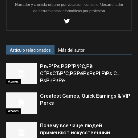
Narrador y cronista urbano por vocación, consultor/desarrollador
de herramientas informáticas por profesión
Artículo relacionados
Más del autor
РљР°Рє РЅР°Р№С‚Рё
СЃРѕСЂР°С‚РЅРёРєРѕРІ РїРѕ С…
РѕР±Р±Рё
Azares
Greatest Games, Quick Earnings & VIP
Perks
Azares
Почему все чаще людей
применяют искусственный