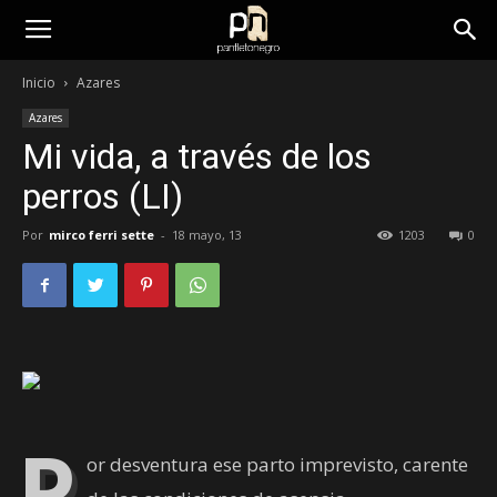
panfletonegro
Inicio
Azares
Azares
Mi vida, a través de los
perros (LI)
Por
mirco ferri sette
-
18 mayo, 13
1203
0
P
or desventura ese parto imprevisto, carente