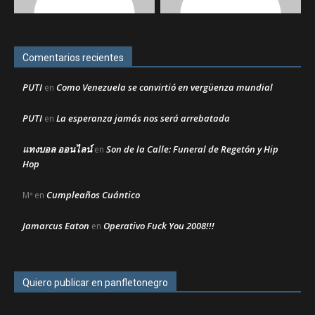
Comentarios recientes
PUTI
Como Venezuela se convirtió en vergüenza mundial
en
PUTI
La esperanza jamás nos será arrebatada
en
แทงบอล ออนไลน์
Son de la Calle: Funeral de Regetón y Hip
en
Hop
Cumpleaños Cuántico
Mª
en
Jamarcus Eaton
Operativo Fuck You 2008!!!
en
Quiero publicar en panfletonegro