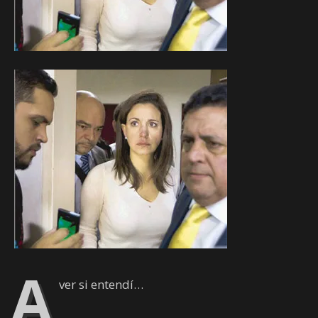
A
ver si entendí…