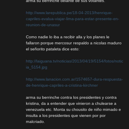
arma su berrinche delante de sus votantes.
http://www.larepublica.pe/18-04-2013/henrique-
capriles-evalua-viajar-lima-para-estar-presente-en-
reunion-de-unasur
Como nadie lo iba a recibir alla y los planes le
fallaron porque mercosur respaldo a nicolas maduro
el señorito pataleta dice esto:
http://laiguana.tv/noticias/2013/04/19/5154/fotos/notic
ia_5154.jpg
http://www.lanacion.com.ar/1574657-dura-respuesta-
de-henrique-capriles-a-cristina-kirchner
arma su berrinche contra los presidentes y contra
kristina, da a entender que vinieron a chulearse a
venezuela etc. Monta su chousito de niño mimado e
insulta a los presidentes que vienen por por
malcriado.