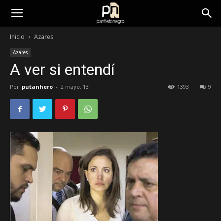
panfletonegro
Inicio
Azares
Azares
A ver si entendí
Por
putanhero
-
2 mayo, 13
1393
9