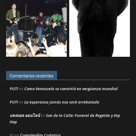
Comentarios recientes
PUTI
Como Venezuela se convirtió en vergüenza mundial
en
PUTI
La esperanza jamás nos será arrebatada
en
แทงบอล ออนไลน์
Son de la Calle: Funeral de Regetón y Hip
en
Hop
Cumpleaños Cuántico
Mª
en