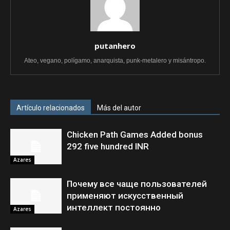
putanhero
Ateo, vegano, polígamo, anarquista, punk-metalero y misántropo.
Artículo relacionados
Más del autor
Chicken Path Games Added bonus
292 five hundred INR
Azares
Почему все чаще пользователей
применяют искусственный
интеллект постоянно
Azares