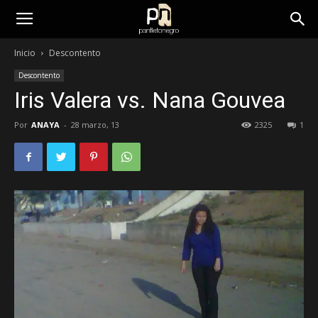
panfletonegro
Inicio
Descontento
Descontento
Iris Valera vs. Nana Gouvea
Por
ANAYA
-
28 marzo, 13
2325
1