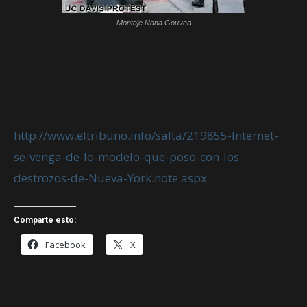
Montaje Nana Gouvea
http://www.eltribuno.info/salta/219855-Internet-
se-venga-de-lo-modelo-que-poso-con-los-
destrozos-de-Nueva-York.note.aspx
Comparte esto:
Facebook
X