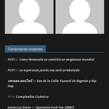
Comentarios recientes
PUTI
Como Venezuela se convirtió en vergüenza mundial
en
PUTI
La esperanza jamás nos será arrebatada
en
แทงบอล ออนไลน์
Son de la Calle: Funeral de Regetón y Hip
en
Hop
Cumpleaños Cuántico
Mª
en
Jamarcus Eaton
Operativo Fuck You 2008!!!
en