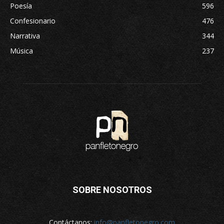
Poesía
596
Confesionario
476
Narrativa
344
Música
237
SOBRE NOSOTROS
Contáctanos:
info@panfletonegro.com