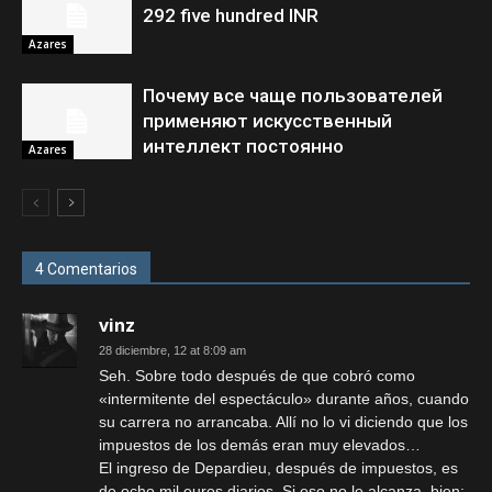
292 five hundred INR
Azares
Почему все чаще пользователей
применяют искусственный
интеллект постоянно
Azares
4 Comentarios
vinz
28 diciembre, 12 at 8:09 am
Seh. Sobre todo después de que cobró como
«intermitente del espectáculo» durante años, cuando
su carrera no arrancaba. Allí no lo vi diciendo que los
impuestos de los demás eran muy elevados…
El ingreso de Depardieu, después de impuestos, es
de ocho mil euros diarios. Si eso no le alcanza, bien;