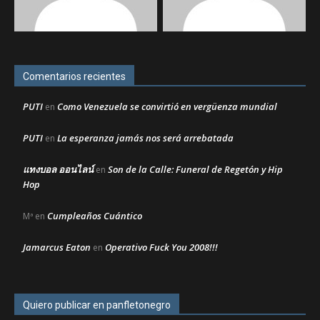
Comentarios recientes
PUTI
Como Venezuela se convirtió en vergüenza mundial
en
PUTI
La esperanza jamás nos será arrebatada
en
แทงบอล ออนไลน์
Son de la Calle: Funeral de Regetón y Hip
en
Hop
Cumpleaños Cuántico
Mª
en
Jamarcus Eaton
Operativo Fuck You 2008!!!
en
Quiero publicar en panfletonegro