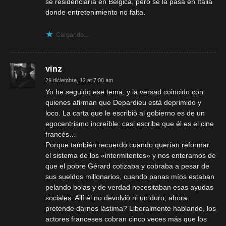
se residenciaría en Bélgica, pero se la pasa en Italia
donde entretenimiento no falta.
Cargando...
vinz
29 diciembre, 12 at 7:08 am
Yo he seguido ese tema, y la versad coincido con
quienes afirman que Depardieu está deprimido y
loco. La carta que le escribiò al gobierno es de un
egocentrismo increíble: casi escribe que él es el cine
francés…
Porque también recuerdo cuando querían reformar
el sistema de los «intermitentes» y nos enteramos de
que el pobre Gérard cotizaba y cobraba a pesar de
sus sueldos millonarios, cuando panas míos estaban
pelando bolas y de verdad necesitaban esas ayudas
sociales. Allí él no devolviò ni un duro; ahora
pretende darnos lástima? Liberalmente hablando, los
actores franceses cobran cinco veces más que los