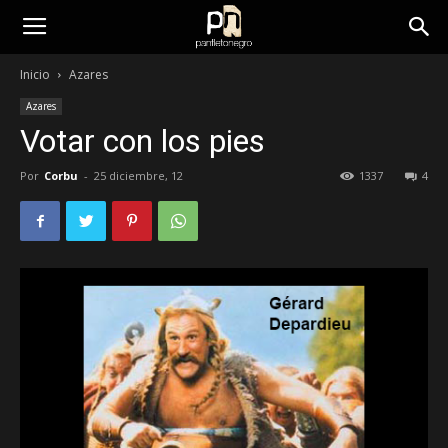
panfletonegro
Inicio
Azares
Azares
Votar con los pies
Por
Corbu
-
25 diciembre, 12
1337
4