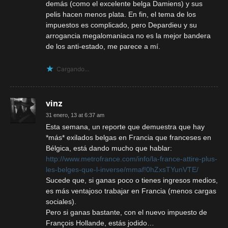
demás (como el excelente belga Damiens) y sus
pelis hacen menos plata. En fin, el tema de los
impuestos es complicado, pero Depardieu y su
arrogancia megalomaniaca no es la mejor bandera
de los anti-estado, me parece a mí.
Cargando...
vinz
31 enero, 13 at 6:37 am
Esta semana, un reporte que demuestra que hay
*más* exilados belgas en Francia que franceses en
Bélgica, está dando mucho que hablar:
http://www.metrofrance.com/info/la-france-attire-plus-
les-belges-que-l-inverse/mmaf!0hZxsTYunVTE/
Sucede que, si ganas poco o tienes ingresos medios,
es más ventajoso trabajar en Francia (menos cargas
sociales).
Pero si ganas bastante, con el nuevo impuesto de
François Hollande, estás jodido…