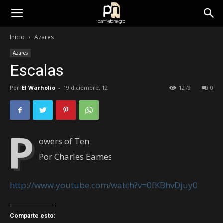
panfletonegro
Inicio
Azares
Azares
Escalas
Por
El Warholio
-
19 diciembre, 12
1279
0
P
owers of Ten
Por Charles Eames
http://www.youtube.com/watch?v=0fKBhvDjuy0
Comparte esto: