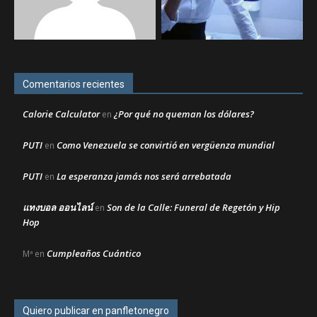
Comentarios recientes
Calorie Calculator
¿Por qué no queman los dólares?
en
PUTI
Como Venezuela se convirtió en vergüenza mundial
en
PUTI
La esperanza jamás nos será arrebatada
en
แทงบอล ออนไลน์
Son de la Calle: Funeral de Regetón y Hip
en
Hop
Cumpleaños Cuántico
Mª
en
Quiero publicar en panfletonegro