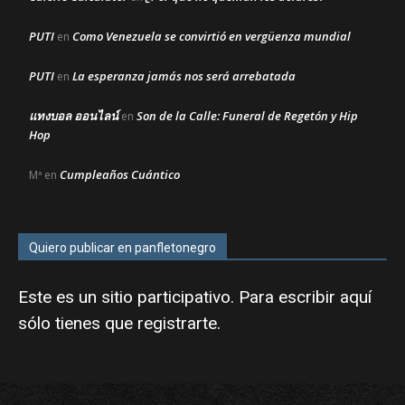
PUTI
Como Venezuela se convirtió en vergüenza mundial
en
PUTI
La esperanza jamás nos será arrebatada
en
แทงบอล ออนไลน์
Son de la Calle: Funeral de Regetón y Hip
en
Hop
Cumpleaños Cuántico
Mª
en
Quiero publicar en panfletonegro
Este es un sitio participativo. Para escribir aquí
sólo tienes que
registrarte
.