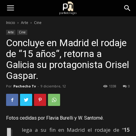
panfletonegro
Inicio
Arte
Cine
Arte
Cine
Concluye en Madrid el rodaje
de “15 años“, retorna a
Galicia su protagonista Orisel
Gaspar.
Por
Pachecho Tv
-
9 diciembre, 12
1338
0
Fotos cedidas por
Flavia Burelli
y W. Santomé.
lega a su fin en Madrid el rodaje de “
15