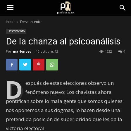
panfletonegro
Inicio
Descontento
Descontento
De la chanza al psicoanálisis
Por
marlonoso
-
10 octubre, 12
1232
4
D
espués de estas elecciones observo un
fenómeno nuevo: Los chavistas ahora
pontifican sobre lo mala gente que somos quienes
nos oponemos a sus dogmas, lo hacen desde una
pretendida posición de superioridad que les da la
victoria electoral.