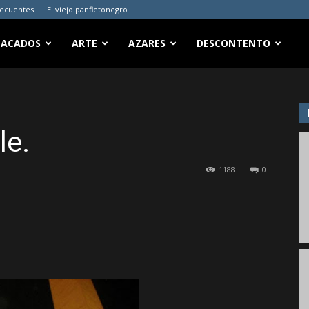
recuentes
El viejo panfletonegro
TACADOS
ARTE
AZARES
DESCONTENTO
le.
1188
0