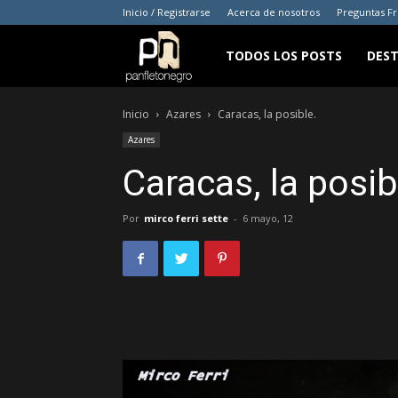
Inicio / Registrarse
Acerca de nosotros
Preguntas F
panfletonegro
TODOS LOS POSTS
DES
Inicio
Azares
Caracas, la posible.
Azares
Caracas, la posib
Por
mirco ferri sette
-
6 mayo, 12