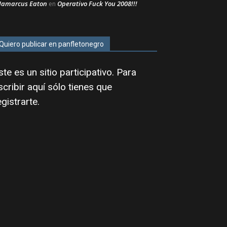
Jamarcus Eaton
Operativo Fuck You 2008!!!
en
Quiero publicar en panfletonegro
ste es un sitio participativo. Para
scribir aquí sólo tienes que
egistrarte
.