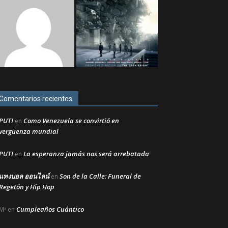
Comentarios recientes
PUTI
Como Venezuela se convirtió en
en
vergüenza mundial
PUTI
La esperanza jamás nos será arrebatada
en
แทงบอล ออนไลน์
Son de la Calle: Funeral de
en
Regetón y Hip Hop
Cumpleaños Cuántico
Mª
en