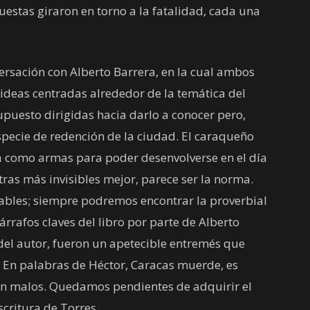
estas giraron en torno a la fatalidad, cada una
rsación con Alberto Barrera, en la cual ambos
 ideas centradas alrededor de la temática del
upuesto dirigidas hacia darlo a conocer pero,
pecie de redención de la ciudad. El caraqueño
za como armas para poder desenvolverse en el día
ntras más invisibles mejor, parece ser la norma.
tables; siempre podremos encontrar la proverbial
árrafos claves del libro por parte de Alberto
 del autor, fueron un apetecible entremés que
. En palabras de Héctor, Caracas muerde, es
on malos. Quedamos pendientes de adquirir el
scritura de Torres.