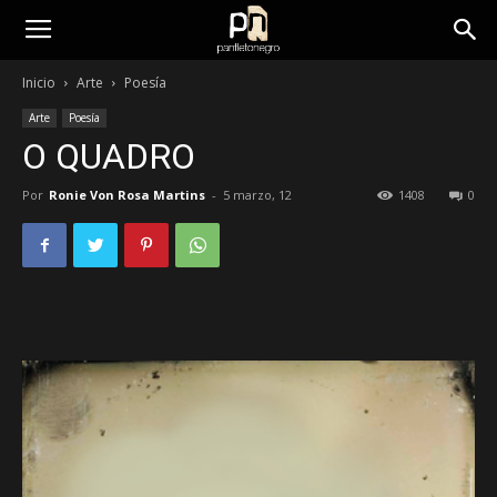
panfletonegro
Inicio
Arte
Poesía
Arte
Poesía
O QUADRO
Por
Ronie Von Rosa Martins
-
5 marzo, 12
1408
0