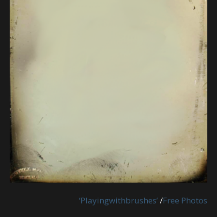
‘Playingwithbrushes’
/
Free Photos