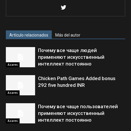
Artículo relacionados
Más del autor
Почему все чаще людей
применяют искусственный
интеллект постоянно
Azares
Chicken Path Games Added bonus
292 five hundred INR
Azares
Почему все чаще пользователей
применяют искусственный
интеллект постоянно
Azares