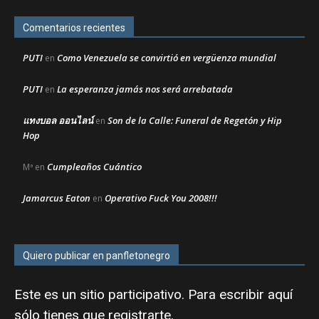
Comentarios recientes
PUTI
Como Venezuela se convirtió en vergüenza mundial
en
PUTI
La esperanza jamás nos será arrebatada
en
แทงบอล ออนไลน์
Son de la Calle: Funeral de Regetón y Hip
en
Hop
Cumpleaños Cuántico
Mª
en
Jamarcus Eaton
Operativo Fuck You 2008!!!
en
Quiero publicar en panfletonegro
Este es un sitio participativo. Para escribir aquí
sólo tienes que
registrarte
.