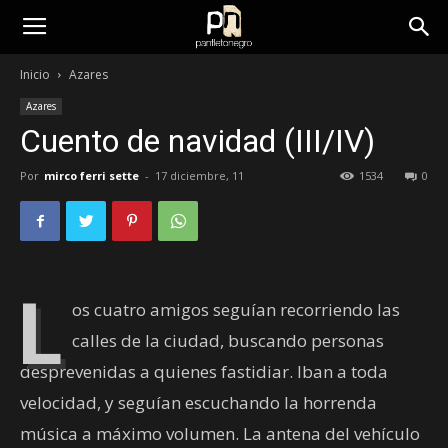
panfletonegro
Inicio
Azares
Azares
Cuento de navidad (III/IV)
Por
mirco ferri sette
-
17 diciembre, 11
1534
0
L
os cuatro amigos seguían recorriendo las
calles de la ciudad, buscando personas
desprevenidas a quienes fastidiar. Iban a toda
velocidad, y seguían escuchando la horrenda
música a máximo volumen. La antena del vehículo