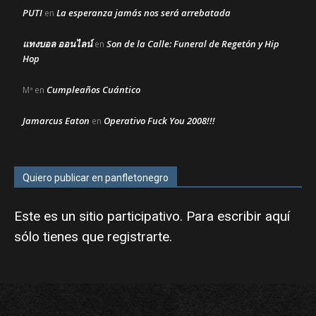
PUTI
La esperanza jamás nos será arrebatada
en
แทงบอล ออนไลน์
Son de la Calle: Funeral de Regetón y Hip
en
Hop
Cumpleaños Cuántico
Mª
en
Jamarcus Eaton
Operativo Fuck You 2008!!!
en
Quiero publicar en panfletonegro
Este es un sitio participativo. Para escribir aquí
sólo tienes que
registrarte
.