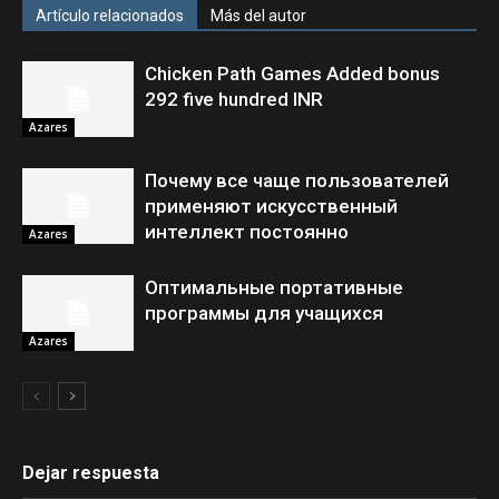
Artículo relacionados
Más del autor
Chicken Path Games Added bonus
292 five hundred INR
Azares
Почему все чаще пользователей
применяют искусственный
интеллект постоянно
Azares
Оптимальные портативные
программы для учащихся
Azares
Dejar respuesta