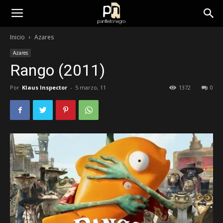
panfletonegro
Inicio
Azares
Azares
Rango (2011)
Por
Klaus Inspector
-
5 marzo, 11
1372
0