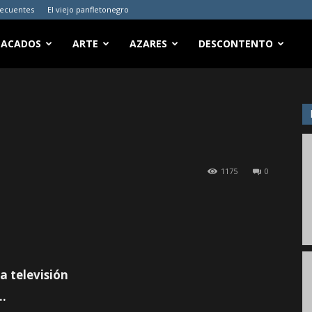
recuentes
El viejo panfletonegro
TACADOS
ARTE
AZARES
DESCONTENTO
1175
0
la televisión
a…