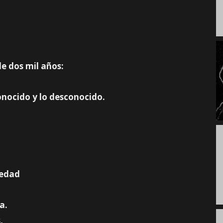
de dos mil años:
onocido y lo desconocido.
medad
a.
,