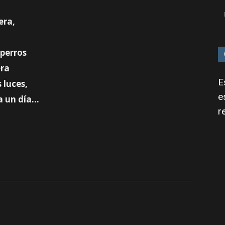
era,
 perros
era
E
 luces,
e
za un día…
r