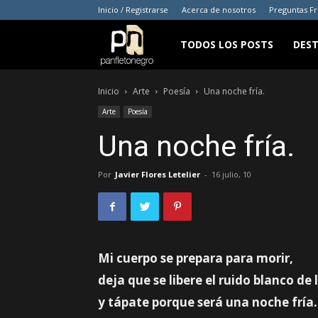
Inicio / Registrarse
Acerca de nosotros
Preguntas F
panfletonegro
TODOS LOS POSTS
DES
Inicio
Arte
Poesía
Una noche fría.
Arte
Poesía
Una noche fría.
Por
Javier Flores Letelier
-
16 julio, 10
Mi cuerpo se prepara para morir,
deja que se libere el ruido blanco de 
y tápate porque será una noche frí