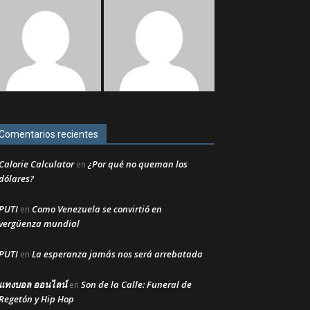
Comentarios recientes
Calorie Calculator
¿Por qué no queman los
en
dólares?
PUTI
Como Venezuela se convirtió en
en
vergüenza mundial
PUTI
La esperanza jamás nos será arrebatada
en
แทงบอล ออนไลน์
Son de la Calle: Funeral de
en
Regetón y Hip Hop