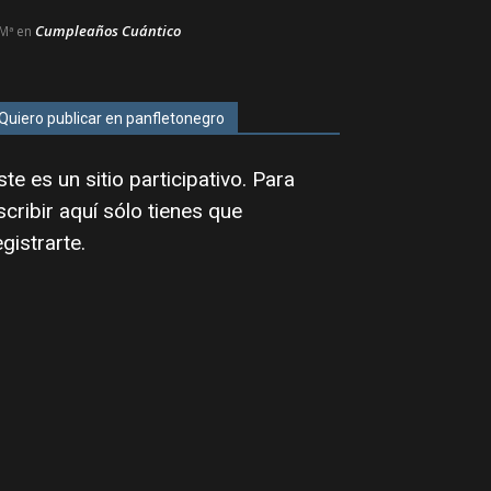
Cumpleaños Cuántico
Mª
en
Quiero publicar en panfletonegro
ste es un sitio participativo. Para
scribir aquí sólo tienes que
egistrarte
.