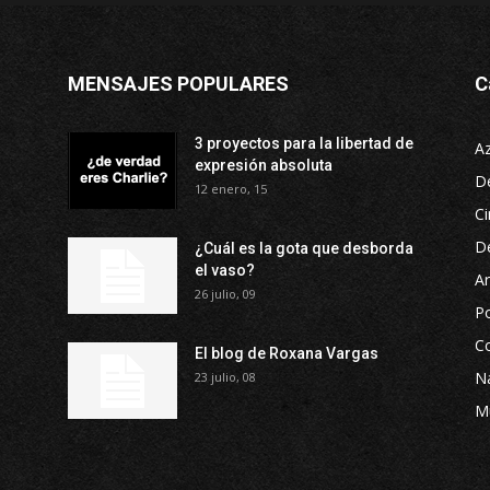
MENSAJES POPULARES
C
3 proyectos para la libertad de
A
expresión absoluta
D
12 enero, 15
Ci
D
¿Cuál es la gota que desborda
el vaso?
Ar
26 julio, 09
P
Co
El blog de Roxana Vargas
Na
23 julio, 08
M