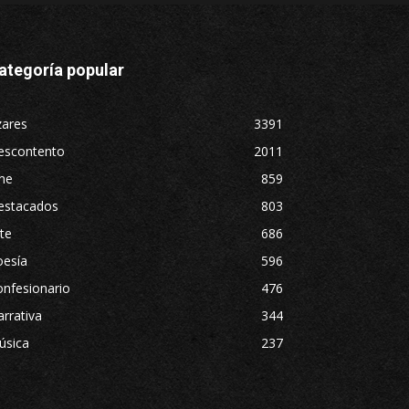
ategoría popular
zares
3391
escontento
2011
ne
859
estacados
803
te
686
oesía
596
nfesionario
476
rrativa
344
úsica
237