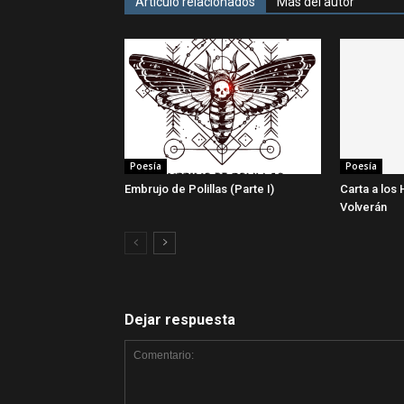
Artículo relacionados
Más del autor
Poesía
Poesía
Embrujo de Polillas (Parte I)
Carta a los 
Volverán
Dejar respuesta