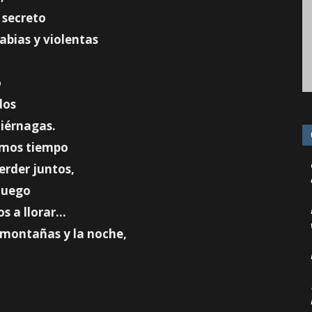
 secreto
abias y violentas
o
dos
ciérnagas.
emos tiempo
erder juntos,
 juego
s a llorar…
 montañas y la noche,