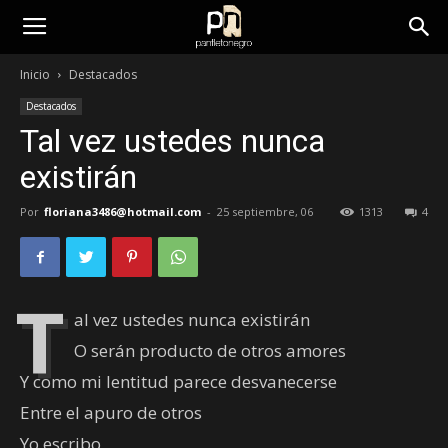
panfletonegro
Inicio
Destacados
Destacados
Tal vez ustedes nunca
existirán
Por
floriana3486@hotmail.com
-
25 septiembre, 06
1313
4
T
al vez ustedes nunca existirán
O serán producto de otros amores
Y como mi lentitud parece desvanecerse
Entre el apuro de otros
Yo escribo