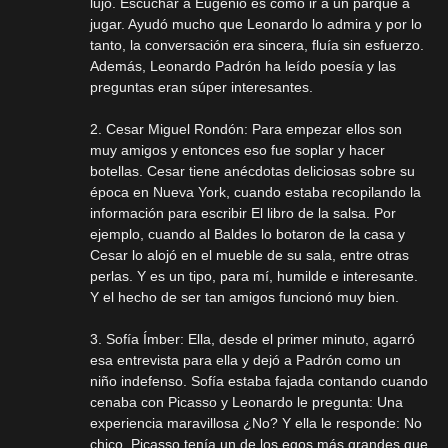
lujo. Escuchar a Eugenio es como ir a un parque a
jugar. Ayudó mucho que Leonardo lo admira y por lo
tanto, la conversación era sincera, fluía sin esfuerzo.
Además, Leonardo Padrón ha leído poesía y las
preguntas eran súper interesantes.
2. Cesar Miguel Rondón: Para empezar ellos son
muy amigos y entonces eso fue soplar y hacer
botellas. Cesar tiene anécdotas deliciosas sobre su
época en Nueva York, cuando estaba recopilando la
información para escribir El libro de la salsa. Por
ejemplo, cuando al Baldes lo botaron de la casa y
Cesar lo alojó en el mueble de su sala, entre otras
perlas. Y es un tipo, para mí, humilde e interesante.
Y el hecho de ser tan amigos funcionó muy bien.
3. Sofía Ímber: Ella, desde el primer minuto, agarró
esa entrevista para ella y dejó a Padrón como un
niño indefenso. Sofía estaba fajada contando cuando
cenaba con Picasso y Leonardo le pregunta: Una
experiencia maravillosa ¿No? Y ella le responde: No
chico, Picasso tenía un de los egos más grandes que