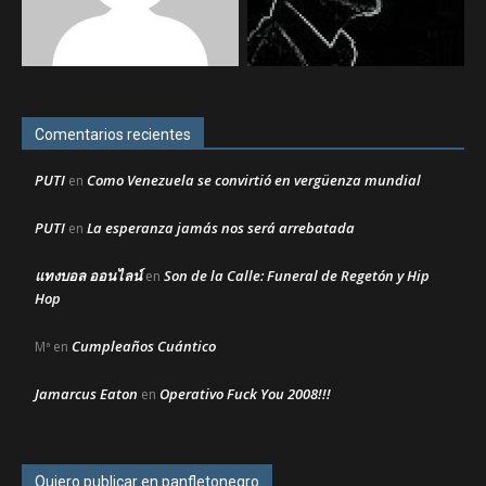
Comentarios recientes
PUTI
Como Venezuela se convirtió en vergüenza mundial
en
PUTI
La esperanza jamás nos será arrebatada
en
แทงบอล ออนไลน์
Son de la Calle: Funeral de Regetón y Hip
en
Hop
Cumpleaños Cuántico
Mª
en
Jamarcus Eaton
Operativo Fuck You 2008!!!
en
Quiero publicar en panfletonegro