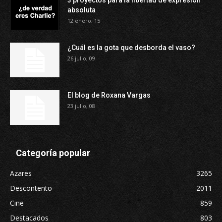
3 proyectos para la libertad de expresión
absoluta
12 enero, 15
¿Cuál es la gota que desborda el vaso?
26 julio, 09
El blog de Roxana Vargas
23 julio, 08
Categoría popular
Azares
3265
Descontento
2011
Cine
859
Destacados
803