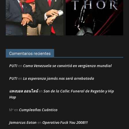
Comentarios recientes
PUTI
Como Venezuela se convirtió en vergüenza mundial
en
PUTI
La esperanza jamás nos será arrebatada
en
แทงบอล ออนไลน์
Son de la Calle: Funeral de Regetón y Hip
en
Hop
Cumpleaños Cuántico
Mª
en
Jamarcus Eaton
Operativo Fuck You 2008!!!
en