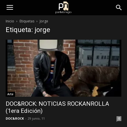
panfletonegro
Inicio
Etiquetas
Jorge
Etiqueta: jorge
Arte
DOC&ROCK: NOTICIAS ROCKANROLLA
(1era Edición)
DOC&ROCK
-
29 junio, 11
0