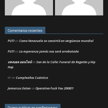
Comentarios recientes
PUTI
Como Venezuela se convirtió en vergüenza mundial
en
PUTI
La esperanza jamás nos será arrebatada
en
แทงบอล ออนไลน์
Son de la Calle: Funeral de Regetón y Hip
en
Hop
Cumpleaños Cuántico
Mª
en
Jamarcus Eaton
Operativo Fuck You 2008!!!
en
Quiero publicar en panfletonegro