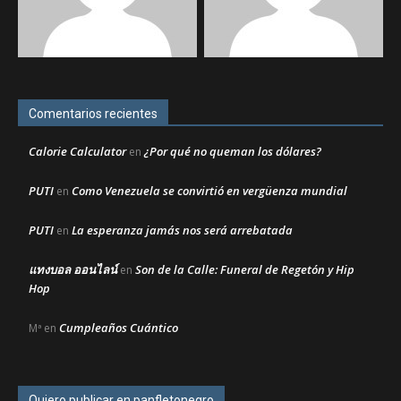
Comentarios recientes
Calorie Calculator
¿Por qué no queman los dólares?
en
PUTI
Como Venezuela se convirtió en vergüenza mundial
en
PUTI
La esperanza jamás nos será arrebatada
en
แทงบอล ออนไลน์
Son de la Calle: Funeral de Regetón y Hip
en
Hop
Cumpleaños Cuántico
Mª
en
Quiero publicar en panfletonegro