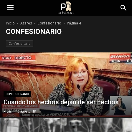
panfletonegro
Inicio
Azares
Confesionario
Página 4
CONFESIONARIO
Confesionario
CONFESIONARIO
Cuando los hechos dejan de ser hechos
xluis
-
10 agosto, 18