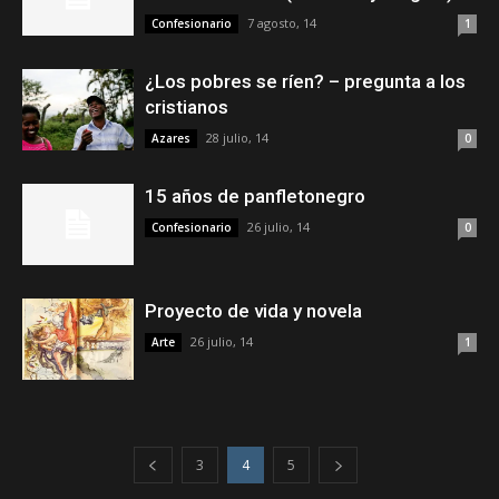
7 agosto, 14
Confesionario
1
¿Los pobres se ríen? – pregunta a los
cristianos
28 julio, 14
Azares
0
15 años de panfletonegro
26 julio, 14
Confesionario
0
Proyecto de vida y novela
26 julio, 14
Arte
1
3
4
5