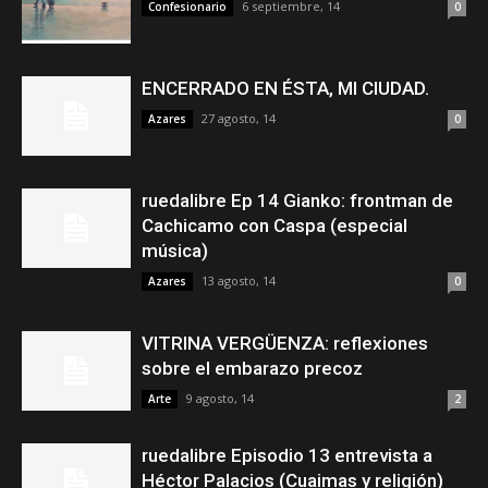
6 septiembre, 14
Confesionario
0
ENCERRADO EN ÉSTA, MI CIUDAD.
27 agosto, 14
Azares
0
ruedalibre Ep 14 Gianko: frontman de
Cachicamo con Caspa (especial
música)
13 agosto, 14
Azares
0
VITRINA VERGÜENZA: reflexiones
sobre el embarazo precoz
9 agosto, 14
Arte
2
ruedalibre Episodio 13 entrevista a
Héctor Palacios (Cuaimas y religión)