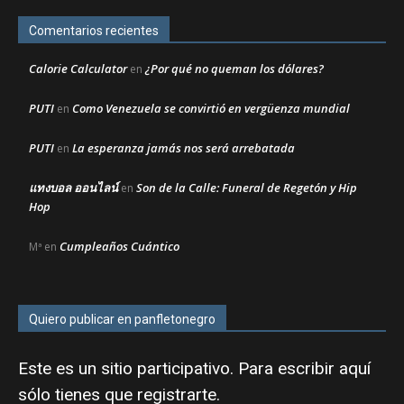
Comentarios recientes
Calorie Calculator
¿Por qué no queman los dólares?
en
PUTI
Como Venezuela se convirtió en vergüenza mundial
en
PUTI
La esperanza jamás nos será arrebatada
en
แทงบอล ออนไลน์
Son de la Calle: Funeral de Regetón y Hip
en
Hop
Cumpleaños Cuántico
Mª
en
Quiero publicar en panfletonegro
Este es un sitio participativo. Para escribir aquí
sólo tienes que
registrarte
.