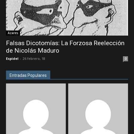
Azares
Falsas Dicotomías: La Forzosa Reelección
de Nicolás Maduro
Espidel
-
26 febrero, 18
0
Entradas Populares