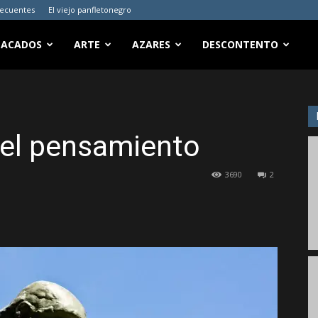
recuentes
El viejo panfletonegro
TACADOS
ARTE
AZARES
DESCONTENTO
el pensamiento
3690
2