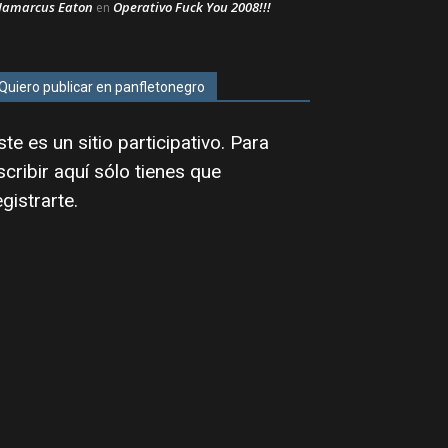
Jamarcus Eaton
Operativo Fuck You 2008!!!
en
Quiero publicar en panfletonegro
ste es un sitio participativo. Para
scribir aquí sólo tienes que
egistrarte
.