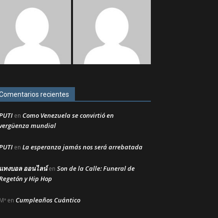
Comentarios recientes
PUTI
Como Venezuela se convirtió en
en
vergüenza mundial
PUTI
La esperanza jamás nos será arrebatada
en
แทงบอล ออนไลน์
Son de la Calle: Funeral de
en
Regetón y Hip Hop
Cumpleaños Cuántico
Mª
en